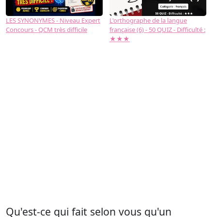
LES SYNONYMES - Niveau Expert
L'orthographe de la langue
L
Concours - QCM très difficile
française (6) - 50 QUIZ - Difficulté :
f
★★★
Qu'est-ce qui fait selon vous qu'un