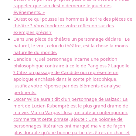
rappeler que son destin demeure le jouet des
événements. »
Qu'est ce qui pousse les hommes à écrire des pièces de
théâtre ? Vous fonderez votre réflexion sur des
exemples précis ?
Dans une pièce de théâtre un personnage déclare : Le
naturel, le vrai, celui du théâtre, est la chose la moins
naturelle du monde.
Candide : Quel personnage incarne une position
philosophique contraire à celle de Pangloss ? Laquelle
? Citez un passage de Candide qui représente un
apologue enchâssé dans le conte philosophique.
Justifiez votre réponse par des éléments d'analyse
pertinents.
Oscar Wilde aurait dit d'un personnage de Balzac : La
mort de Lucien Rubempré est le plus grand drame de
ma vie. Marco Vargas Llosa, un auteur contemporain,
commentant cette phrase, ajoute : Une poignée de
personnages littéraires ont marqué ma vie de façon
plus durable qu'une bonne partie des êtres en chair et