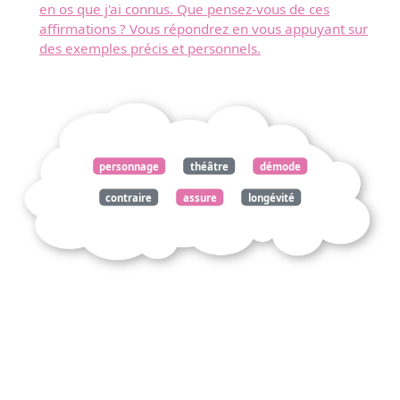
en os que j'ai connus. Que pensez-vous de ces
affirmations ? Vous répondrez en vous appuyant sur
des exemples précis et personnels.
personnage
théâtre
démode
contraire
assure
longévité
appuyez
exemples
réflexion