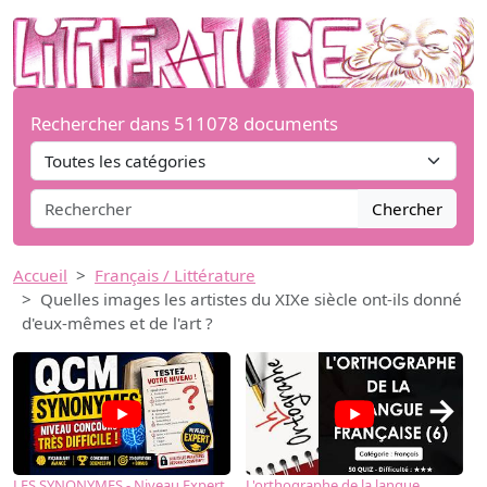
Rechercher dans 511078 documents
Chercher
Accueil
Français / Littérature
Quelles images les artistes du XIXe siècle ont-ils donné
d'eux-mêmes et de l'art ?
→
LES SYNONYMES - Niveau Expert
L'orthographe de la langue
L