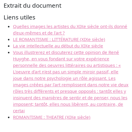
Extrait du document
Liens utiles
Quelles images les artistes du XIXe siècle ont-ils donné
d'eux-mêmes et de l'art ?
LE ROMANTISME : LITTÉRATURE (XIXe siècle)
La vie intellectuelle au début du XIXe siècle
Vous illustrerez et discuterez cette opinion de René
Huyghe, en vous fondant sur votre expérience
personnelle des oeuvres littéraires ou artistiques : «
L'oeuvre d'art n'est pas un simple miroir passif, elle
joue dans notre psychologie un rôle agissant. Les
images créées par l'art remplissent dans notre vie deux
rôles très différents et presque opposés : tantôt elles y
insinuent des manières de sentir et de penser, nous les
imposent; tantôt, elles nous libèrent, au contraire, de
certai
ROMANTISME : THEATRE (XIXe siècle)