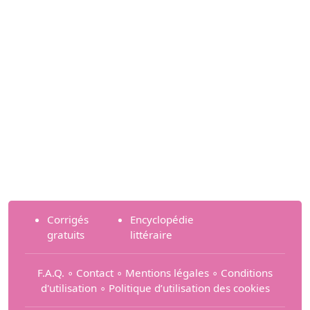
Corrigés
Encyclopédie
gratuits
littéraire
F.A.Q.
∘
Contact
∘
Mentions légales
∘
Conditions
d'utilisation
∘
Politique d’utilisation des cookies