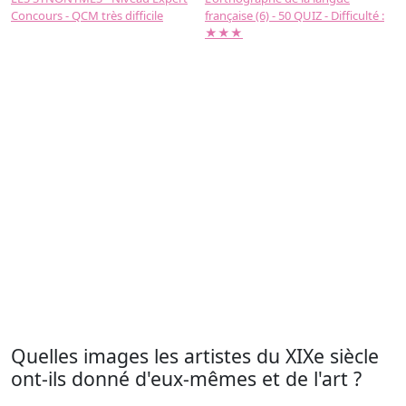
Concours - QCM très difficile
française (6) - 50 QUIZ - Difficulté :
f
★★★
Quelles images les artistes du XIXe siècle
ont-ils donné d'eux-mêmes et de l'art ?