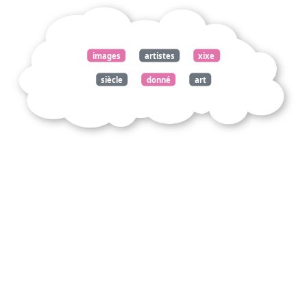
images
artistes
xixe
siècle
donné
art