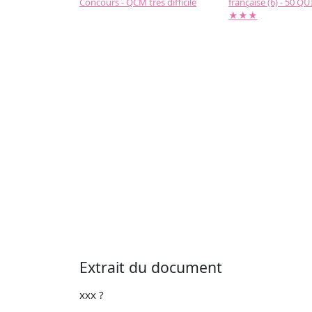
Concours - QCM très difficile
française (6) - 50 QUIZ
★★★
Extrait du document
xxx ?