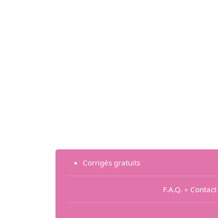
Corrigés gratuits
F.A.Q.
∘
Contact