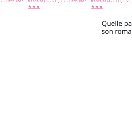
 - Difficulté :
française (5) - 50 QUIZ - Difficulté :
française (4) - 30 QUIZ - 
★★★
★★★
Quelle pa
son roman