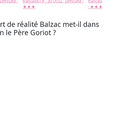
Difficulté :
française (3) - 30 QUIZ - Difficulté :
française (2) -( 20 QUIZ - Dif
★★★
: ★★★
rt de réalité Balzac met-il dans
 le Père Goriot ?