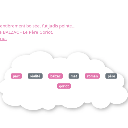
, entièrement boisée, fut jadis peinte...
 BALZAC - Le Père Goriot.
riot
part
réalité
balzac
met
roman
père
goriot