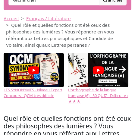
Chercher
Accueil
Français / Littérature
Quel rôle et quelles fonctions ont été ceux des
philosophes des lumières ? Vous répondre en vous
référant aux Lettres philosophiques et Candide de
Voltaire, ainsi qu'aux Lettres persanes ?
→
LES SYNONYMES - Niveau Expert
L'orthographe de la langue
L
Concours - QCM très difficile
française (6) - 50 QUIZ - Difficulté :
f
★★★
Quel rôle et quelles fonctions ont été ceux
des philosophes des lumières ? Vous
répondre en vous référant aux Lettres