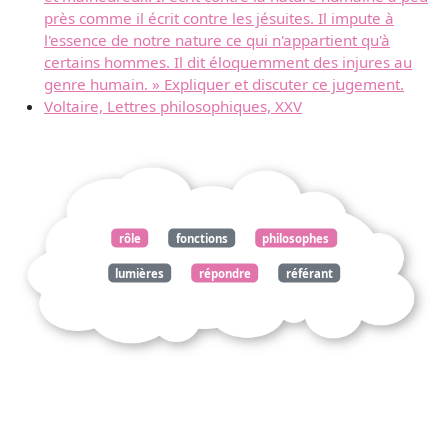
près comme il écrit contre les jésuites. Il impute à
l'essence de notre nature ce qui n'appartient qu'à
certains hommes. Il dit éloquemment des injures au
genre humain. » Expliquer et discuter ce jugement.
Voltaire, Lettres philosophiques, XXV
rôle
fonctions
philosophes
lumières
répondre
référant
lettres
philosophiques
candide
voltaire
persanes