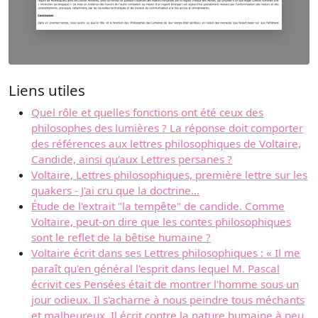
Liens utiles
Quel rôle et quelles fonctions ont été ceux des
philosophes des lumières ? La réponse doit comporter
des références aux lettres philosophiques de Voltaire,
Candide, ainsi qu'aux Lettres persanes ?
Voltaire, Lettres philosophiques, première lettre sur les
quakers - J'ai cru que la doctrine...
Étude de l'extrait "la tempête" de candide. Comme
Voltaire, peut-on dire que les contes philosophiques
sont le reflet de la bêtise humaine ?
Voltaire écrit dans ses Lettres philosophiques : « Il me
paraît qu'en général l'esprit dans lequel M. Pascal
écrivit ces Pensées était de montrer l'homme sous un
jour odieux. Il s'acharne à nous peindre tous méchants
et malheureux. Il écrit contre la nature humaine à peu