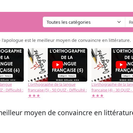
l'apologue est le meilleur moyen de convaincre en littérature.
 langue
L'orthographe de la langue
L'orthographe de la la
 - Difficulté :
française (5) - 50 QUIZ - Difficulté :
française (4) - 30 QUIZ - 
★★★
★★★
eilleur moyen de convaincre en littératur