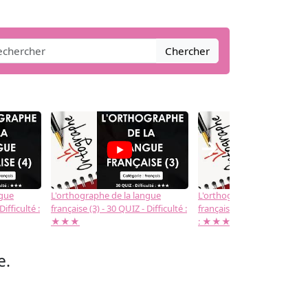
Chercher
→
ngue
L'orthographe de la langue
L'orthographe de la langue
Difficulté :
française (3) - 30 QUIZ - Difficulté :
française (2) -( 20 QUIZ - Dif
★★★
: ★★★
e.