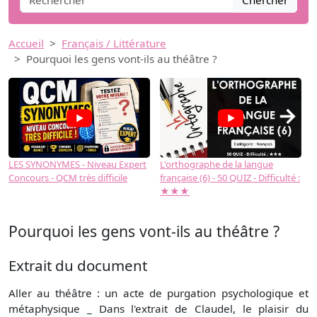
Chercher
Accueil
Français / Littérature
Pourquoi les gens vont-ils au théâtre ?
→
LES SYNONYMES - Niveau Expert
L'orthographe de la langue
L
Concours - QCM très difficile
française (6) - 50 QUIZ - Difficulté :
f
★★★
Pourquoi les gens vont-ils au théâtre ?
Extrait du document
Aller au théâtre : un acte de purgation psychologique et
métaphysique _ Dans l'extrait de Claudel, le plaisir du