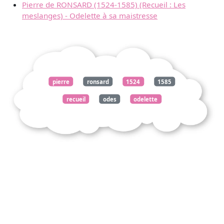
Pierre de RONSARD (1524-1585) (Recueil : Les
meslanges) - Odelette à sa maistresse
pierre
ronsard
1524
1585
recueil
odes
odelette