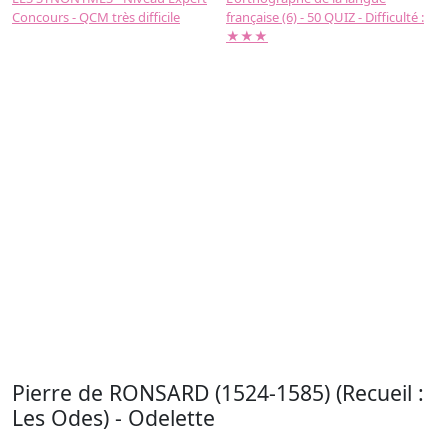
Concours - QCM très difficile
française (6) - 50 QUIZ - Difficulté :
f
★★★
Pierre de RONSARD (1524-1585) (Recueil :
Les Odes) - Odelette