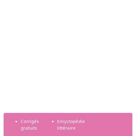
Corrigés
Encyclopédie
gratuits
littéraire