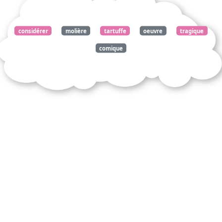
considérer
molière
tartuffe
oeuvre
tragique
comique