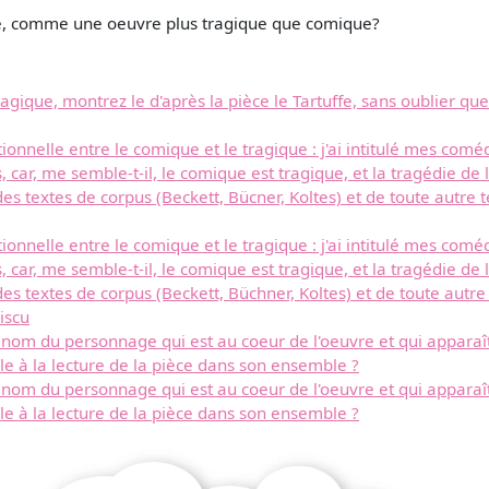
ffe, comme une oeuvre plus tragique que comique?
 tragique, montrez le d'après la pièce le Tartuffe, sans oublier 
tionnelle entre le comique et le tragique : j'ai intitulé mes co
ar, me semble-t-il, le comique est tragique, et la tragédie de
des textes de corpus (Beckett, Bücner, Koltes) et de toute autre 
tionnelle entre le comique et le tragique : j'ai intitulé mes co
ar, me semble-t-il, le comique est tragique, et la tragédie de
des textes de corpus (Beckett, Büchner, Koltes) et de toute autre
iscu
le nom du personnage qui est au coeur de l'oeuvre et qui appara
le à la lecture de la pièce dans son ensemble ?
le nom du personnage qui est au coeur de l'oeuvre et qui appara
le à la lecture de la pièce dans son ensemble ?