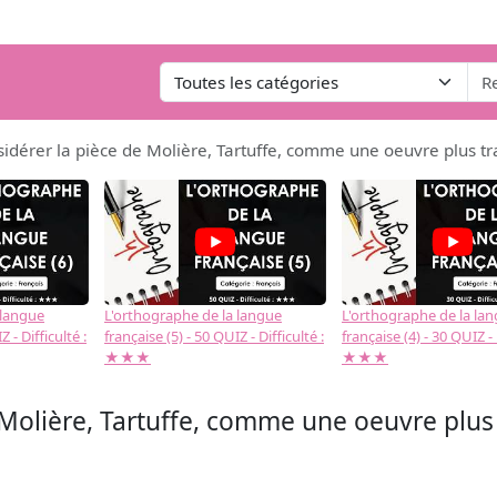
sidérer la pièce de Molière, Tartuffe, comme une oeuvre plus t
 langue
L'orthographe de la langue
L'orthographe de la la
 - Difficulté :
française (5) - 50 QUIZ - Difficulté :
française (4) - 30 QUIZ - 
★★★
★★★
 Molière, Tartuffe, comme une oeuvre plu