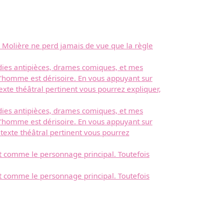
que Molière ne perd jamais de vue que la règle
médies antipièces, drames comiques, et mes
 l'homme est dérisoire. En vous appuyant sur
texte théâtral pertinent vous pourrez expliquer,
médies antipièces, drames comiques, et mes
 l'homme est dérisoire. En vous appuyant sur
 texte théâtral pertinent vous pourrez
ît comme le personnage principal. Toutefois
ît comme le personnage principal. Toutefois