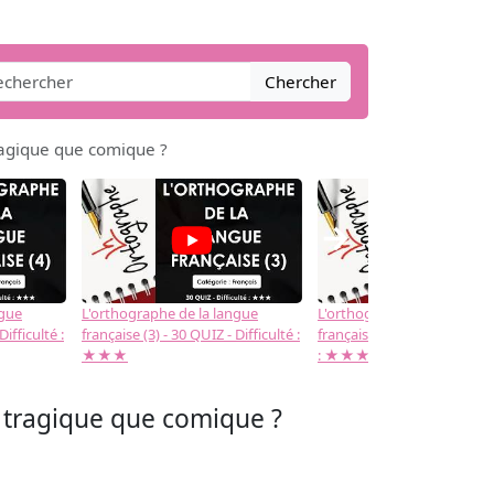
Chercher
ragique que comique ?
→
ngue
L'orthographe de la langue
L'orthographe de la langue
Difficulté :
française (3) - 30 QUIZ - Difficulté :
française (2) -( 20 QUIZ - Dif
★★★
: ★★★
s tragique que comique ?