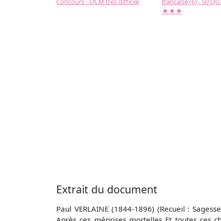
Concours - QCM très difficile
française (6) - 50 QUIZ
★★★
Extrait du document
Paul VERLAINE (1844-1896) (Recueil : Sagesse)
Après ces méprises mortelles Et toutes ces c