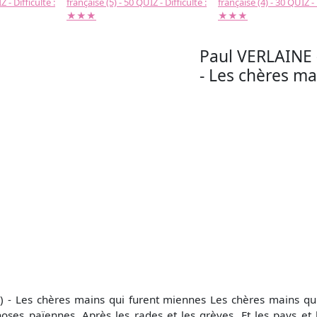
 - Difficulté :
française (5) - 50 QUIZ - Difficulté :
française (4) - 30 QUIZ - 
★★★
★★★
Paul VERLAINE (
- Les chères ma
 - Les chères mains qui furent miennes Les chères mains qui 
hoses païennes, Après les rades et les grèves, Et les pays et