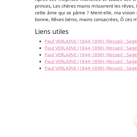
princes, Les chères mains m'ouvrent les rêves.
cette âme qui se pâme ? Ment-elle, ma vision ch
bonne, Rêves bénis, mains consacrées, Ô ces ma
Liens utiles
Paul VERLAINE (1844-1896) (Recueil : Sages
Paul VERLAINE (1844-1896) (Recueil : Sages
Paul VERLAINE (1844-1896) (Recueil : Sage
Paul VERLAINE (1844-1896) (Recueil : Sages
Paul VERLAINE (1844-1896) (Recueil : Sagesse