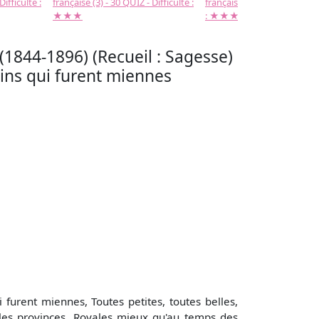
Difficulté :
française (3) - 30 QUIZ - Difficulté :
française (2) -( 20 QUIZ - Dif
★★★
: ★★★
1844-1896) (Recueil : Sagesse)
ins qui furent miennes
furent miennes, Toutes petites, toutes belles,
 les provinces, Royales mieux qu'au temps des