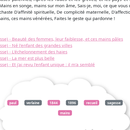
 Mains en songe, mains sur mon âme, Sais-je, moi, ce que vous 
aste D'affinité spirituelle, De complicité maternelle, D'affectio
ins, ces mains vénérées, Faites le geste qui pardonne !
se) - Beauté des femmes, leur faiblesse, et ces mains pâles
se) - Né l'enfant des grandes villes
sse) - L'échelonnement des haies
se) - La mer est plus belle
) - Et j'ai revu l'enfant unique : il m'a semblé
paul
verlaine
1844
1896
recueil
sagesse
mains