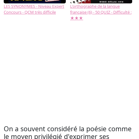
LES SYNONYMES - Niveau Expert
L'orthographe de la langue
L
Concours - QCM très difficile
française (6) - 50 QUIZ - Difficulté :
f
★★★
On a souvent considéré la poésie comme
le moyen privilégié d'exprimer ses