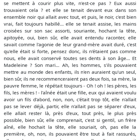
se mettent à courir plus vite, n'est-ce pas ? Eux aussi
trouvaient cela ? et elle se tenait devant eux dans son
ensemble noir qui allait avec tout, et puis, le noir, c'est bien
vrai, fait toujours habillé... elle se tenait assise, les mains
croisées sur son sac assorti, souriante, hochant la tête,
apitoyée, oui, bien sûr, elle avait entendu raconter, elle
savait comme l'agonie de leur grand-mère avait duré, c'est
qu'elle était si forte, pensez donc, ils n'étaient pas comme
nous, elle avait conservé toutes ses dents à son âge... Et
Madeleine ? Son mari... Ah, les hommes, s'ils pouvaient
mettre au monde des enfants, ils n'en auraient qu'un seul,
bien sûr, ils ne recommenceraient pas deux fois, sa mère, la
pauvre femme, le répétait toujours - Oh ! oh ! les pères, les
fils, les mères ! - l'aînée était une fille, eux qui avaient voulu
avoir un fils d'abord, non, non, c'était trop tôt, elle n'allait
pas se lever déjà, partir, elle n'allait pas se séparer d'eux,
elle allait rester là, près d'eux, tout près, le plus près
possible, bien sûr, elle comprenait, c'est si gentil, un frère
aîné, elle hochait la tête, elle souriait, oh, pas elle la
première, oh, non, ils pouvaient être tout à fait rassurés,