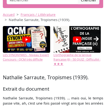
Chercher
Accueil
Français / Littérature
Nathalie Sarraute, Tropismes (1939).
→
LES SYNONYMES - Niveau Expert
L'orthographe de la langue
L
Concours - QCM très difficile
française (6) - 50 QUIZ - Difficulté :
f
★★★
Nathalie Sarraute, Tropismes (1939).
Extrait du document
Nathalie Sarraute, Tropismes (1939). ... mais oui, le temps
passe vite, ah, c'est une fois passé vingt ans que les années