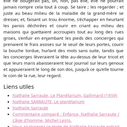
elle ne bougerait pas, oh, non, pas elle, elle ne pourrait
jamais rompre cela tout à coup. Se taire ; les regarder ; et
juste au beau milieu de la maladie de la grand-mère se
dresser, et, faisant un trou énorme, s'échapper en heurtant
les parois déchirées et courir en criant au milieu des
maisons qui guettaient accroupies tout au long des rues
grises, s'enfuir en enjambant les pieds des concierges qui
prenaient le frais assises sur le seuil de leurs portes, courir
la bouche tordue, hurlant des mots sans suite, tandis que
les concierges lèveraient la tête au-dessus de leur tricot et
que leurs maris abaisseraient leur journal sur leurs genoux
et appuieraient le long de son dos, jusqu'à ce qu'elle tourne
le coin de la rue, leur regard.
Liens utiles
Nathalie Sarraute, Le Planétarium, Gallimard (1959)
Nathalie SARRAUTE, Le planétarium
Nathalie Sarraute
Commentaire comparé : Enfance, Nathalie Sarraute /
L'âge d'homme, Michel Leiris.
Vous analyserez ce texte de Nathalie Sarraute extrait