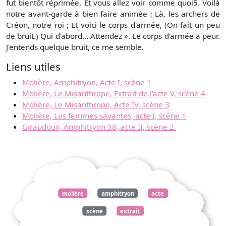
fut bientôt réprimée, Et vous allez voir comme quoi5. Voilà
notre avant-garde à bien faire animée ; Là, les archers de
Créon, notre roi ; Et voici le corps d'armée, (On fait un peu
de bruit.) Qui d'abord... Attendez ». Le corps d'armée a peur.
J'entends quelque bruit, ce me semble.
Liens utiles
Molière, Amphitryon, Acte I, scène 1
Molière, Le Misanthrope, Extrait de l'acte V, scène 4
Molière, Le Misanthrope, Acte IV, scène 3
Molière, Les femmes savantes, acte I, scène 1
Giraudoux, Amphitryon 38, acte II, scène 2.
molière
amphitryon
acte
scène
extrait