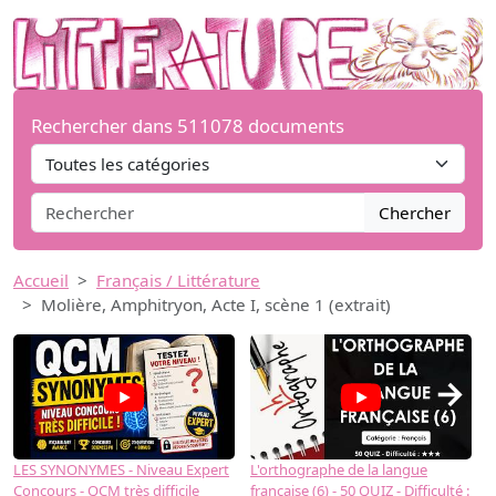
Rechercher dans 511078 documents
Chercher
Accueil
Français / Littérature
Molière, Amphitryon, Acte I, scène 1 (extrait)
→
LES SYNONYMES - Niveau Expert
L'orthographe de la langue
L
Concours - QCM très difficile
française (6) - 50 QUIZ - Difficulté :
f