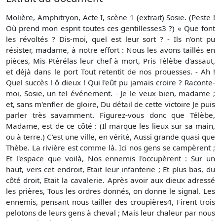
Molière, Amphitryon, Acte I, scène 1 (extrait) Sosie. (Peste !
Où prend mon esprit toutes ces gentillesses3 ?) « Que font
les révoltés ? Dis-moi, quel est leur sort ? - Ils n'ont pu
résister, madame, à notre effort : Nous les avons taillés en
pièces, Mis Ptérélas leur chef à mort, Pris Télèbe d'assaut,
et déjà dans le port Tout retentit de nos prouesses. - Ah !
Quel succès ! ô dieux ! Qui l'eût pu jamais croire ? Raconte-
moi, Sosie, un tel événement. - Je le veux bien, madame ;
et, sans m'enfler de gloire, Du détail de cette victoire Je puis
parler très savamment. Figurez-vous donc que Télèbe,
Madame, est de ce côté : (Il marque les lieux sur sa main,
ou à terre.) C'est une ville, en vérité, Aussi grande quasi que
Thèbe. La rivière est comme là. Ici nos gens se campèrent ;
Et l'espace que voilà, Nos ennemis l'occupèrent : Sur un
haut, vers cet endroit, Etait leur infanterie ; Et plus bas, du
côté droit, Etait la cavalerie. Après avoir aux dieux adressé
les prières, Tous les ordres donnés, on donne le signal. Les
ennemis, pensant nous tailler des croupières4, Firent trois
pelotons de leurs gens à cheval ; Mais leur chaleur par nous