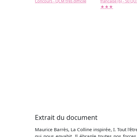
Concours - QCM très difficile
française (6) - 50 QUIZ
★★★
Extrait du document
Maurice Barrès, La Colline inspirée, I. Tout l'ê
qui nous envahit. Il ébranle toutes nos forces