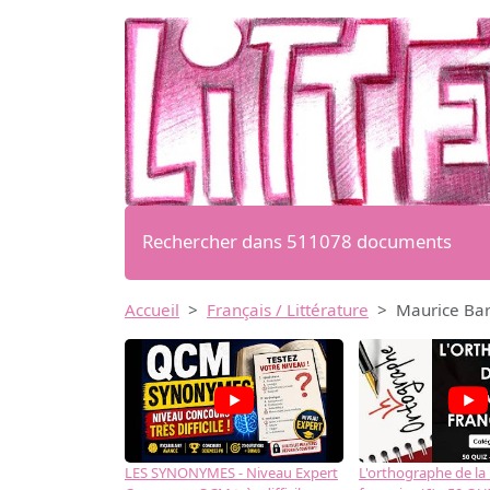
Rechercher dans 511078 documents
Accueil
Français / Littérature
Maurice Barr
LES SYNONYMES - Niveau Expert
L'orthographe de la