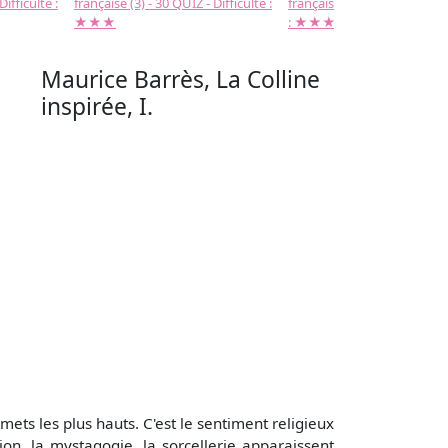
Difficulté :
française (3) - 30 QUIZ - Difficulté :
française (2) -( 20 QUIZ - Dif
★★★
: ★★★
Maurice Barrès, La Colline
inspirée, I.
mets les plus hauts. C'est le sentiment religieux
ion, la mystagogie, la sorcellerie apparaissent