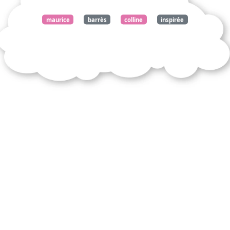
maurice
barrès
colline
inspirée