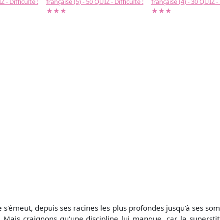
 - Difficulté :
française (5) - 50 QUIZ - Difficulté :
française (4) - 30 QUIZ - 
★★★
★★★
tre s'émeut, depuis ses racines les plus profondes jusqu'à ses som
. Mais craignons qu'une discipline lui manque, car la superstit