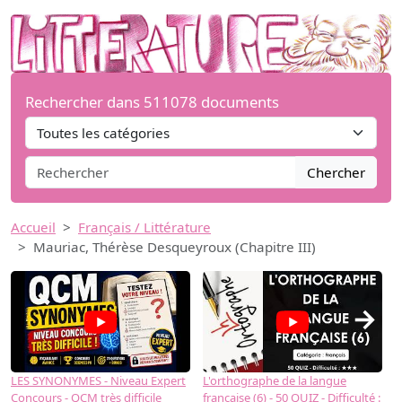
Rechercher dans 511078 documents
Chercher
Accueil
Français / Littérature
Mauriac, Thérèse Desqueyroux (Chapitre III)
→
LES SYNONYMES - Niveau Expert
L'orthographe de la langue
L
Concours - QCM très difficile
française (6) - 50 QUIZ - Difficulté :
f