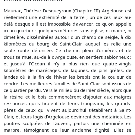
Mauriac, Thérèse Desqueyroux (Chapitre III) Argelouse est
réellement une extrémité de la terre ; un de ces lieux au-
delà desquels il est impossible d'avancer, ce qu'on appelle
ici un quartier : quelques métairies sans église, ni mairie, ni
cimetière, disséminées autour d'un champ de seigle, à dix
kilomètres du bourg de Saint-Clair, auquel les relie une
seule route défoncée. Ce chemin plein d'ornières et de
trous se mue, au-delà d'Argelouse, en sentiers sablonneux ;
et jusqu'à l'Océan il n'y a plus rien que quatre-vingts
kilomètres de marécages, de lagunes, de pins grêles, de
landes où à la fin de l'hiver les brebis ont la couleur de
cendre. Les meilleures familles de Saint-Clair sont issues de
ce quartier perdu. Vers le milieu du dernier siècle, alors que
la résine et le bois commencèrent d'ajouter aux maigres
ressources qu'ils tiraient de leurs troupeaux, les grands-
pères de ceux qui vivent aujourd'hui s'établirent à Saint-
Clair, et leurs logis d'Argelouse devinrent des métairies. Les
poutres sculptées de l'auvent, parfois une cheminée en
marbre, témoignent de leur ancienne dignité. Elles se