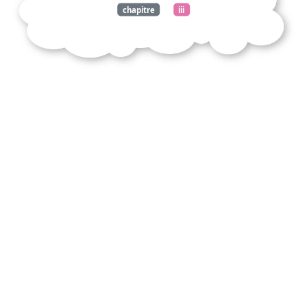
chapitre
iii