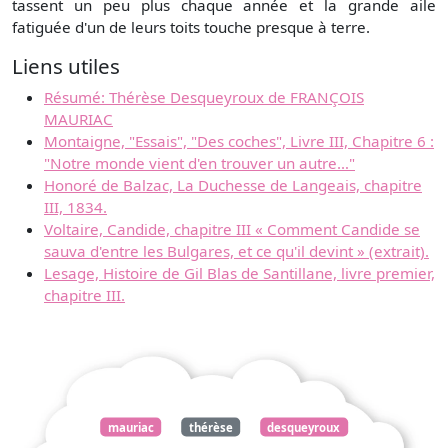
tassent un peu plus chaque année et la grande aile
fatiguée d'un de leurs toits touche presque à terre.
Liens utiles
Résumé: Thérèse Desqueyroux de FRANÇOIS
MAURIAC
Montaigne, "Essais", "Des coches", Livre III, Chapitre 6 :
"Notre monde vient d'en trouver un autre…"
Honoré de Balzac, La Duchesse de Langeais, chapitre
III, 1834.
Voltaire, Candide, chapitre III « Comment Candide se
sauva d'entre les Bulgares, et ce qu'il devint » (extrait).
Lesage, Histoire de Gil Blas de Santillane, livre premier,
chapitre III.
mauriac
thérèse
desqueyroux