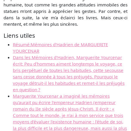
humaine, tout comme les grandes attitudes immobiles des
statues m'ont appris à apprécier les gestes. Par contre, et
dans la suite, la vie m'a éclairci les livres. Mais ceux-ci
mentent, et même les plus sincères.
Liens utiles
Résumé:Mémoires d'Hadrien de MARGUERITE
YOURCENAR
Dans les Mémoires d'Hadrien, Marguerite Yourcenar
écrit: Peu d'hommes aiment longtemps le voyage, ce
bris perpétuel de toutes les habitudes, cette secousse
sans cesse donnée à tous les préjugés. Pourquoi le
voyage détruit-il les habitudes et remet-il les préjugés
en question ?
Marguerite Yourcenar a imaginé les mémoires
qu'aurait pu écrire l'empereur Hadrien (empereur
romain du IIe siècle après Jésus-Christ). Il écrit : «
Comme tout le monde, je n'ai à mon service que trois
moyens d'évaluer l'existence humaine : l'étude de soi,
la plus difficile et la plus dangereuse, mais aussi la plus