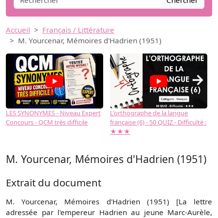
Chercher
Accueil
Français / Littérature
M. Yourcenar, Mémoires d'Hadrien (1951)
→
LES SYNONYMES - Niveau Expert
L'orthographe de la langue
L
Concours - QCM très difficile
française (6) - 50 QUIZ - Difficulté :
f
★★★
M. Yourcenar, Mémoires d'Hadrien (1951)
Extrait du document
M. Yourcenar, Mémoires d'Hadrien (1951) [La lettre
adressée par l'empereur Hadrien au jeune Marc-Aurèle,