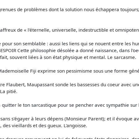
renues de problèmes dont la solution nous échappera toujours; 
 affreux de « l'éternelle, universelle, indestructible et omnipoten
e pour son semblable : aussi les liens qui se nouent entre les hu
SESPOIR Cette philosophie désolée a donné naissance, dans l'o
fait, souvent liées à son état physique et mental. Le sarcasme.
 Mademoiselle Fiji exprime son pessimisme sous une forme géné
re Flaubert, Maupassant sonde les bassesses du coeur avec une d
La pitié.
 quitter le ton sarcastique pour se pencher avec sympathie sur
is sans s'égayer à leurs dépens (Monsieur Parent); et il évoque 
s, des vieillards et des gueux. L'angoisse.
 drogues provoquent en lui de fréquents états d'angoisse, dont il