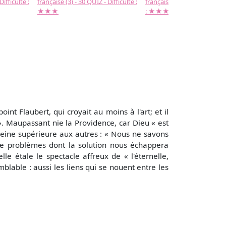
Difficulté :
française (3) - 30 QUIZ - Difficulté :
française (2) -( 20 QUIZ - Dif
★★★
: ★★★
t Flaubert, qui croyait au moins à l'art; et il
». Maupassant nie la Providence, car Dieu « est
 peine supérieure aux autres : « Nous ne savons
de problèmes dont la solution nous échappera
lle étale le spectacle affreux de « l'éternelle,
blable : aussi les liens qui se nouent entre les