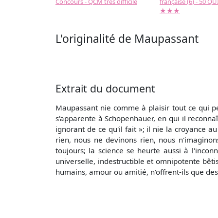
Concours - QCM très difficile
française (6) - 50 QUIZ
★★★
L'originalité de Maupassant
Extrait du document
Maupassant nie comme à plaisir tout ce qui peu
s'apparente à Schopenhauer, en qui il reconnaî
ignorant de ce qu'il fait »; il nie la croyanc
rien, nous ne devinons rien, nous n'imagino
toujours; la science se heurte aussi à l'inconn
universelle, indestructible et omnipotente bêti
humains, amour ou amitié, n'offrent-ils que des 