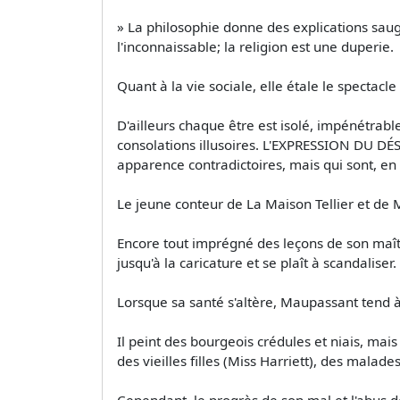
» La philosophie donne des explications saug
l'inconnaissable; la religion est une duperie.
Quant à la vie sociale, elle étale le spectacle
D'ailleurs chaque être est isolé, impénétrabl
consolations illusoires. L'EXPRESSION DU DÉ
apparence contradictoires, mais qui sont, en 
Le jeune conteur de La Maison Tellier et de
Encore tout imprégné des leçons de son maît
jusqu'à la caricature et se plaît à scandaliser. 
Lorsque sa santé s'altère, Maupassant tend à
Il peint des bourgeois crédules et niais, ma
des vieilles filles (Miss Harriett), des malade
Cependant, le progrès de son mal et l'abus des