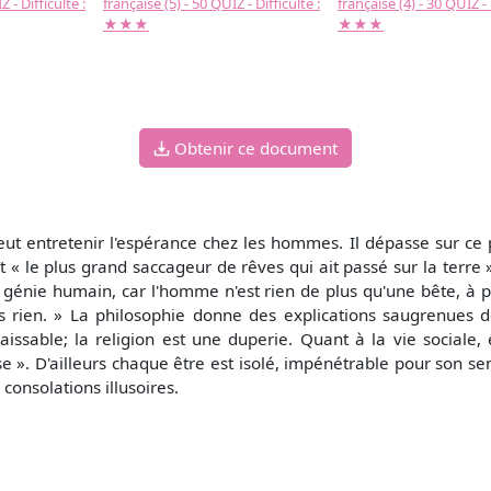
 - Difficulté :
française (5) - 50 QUIZ - Difficulté :
française (4) - 30 QUIZ - 
★★★
★★★
Obtenir ce document
t entretenir l'espérance chez les hommes. Il dépasse sur ce poin
t « le plus grand saccageur de rêves qui ait passé sur la terre 
e au génie humain, car l'homme n'est rien de plus qu'une bête, à
ns rien. » La philosophie donne des explications saugrenues 
aissable; la religion est une duperie. Quant à la vie sociale, e
se ». D'ailleurs chaque être est isolé, impénétrable pour son sem
consolations illusoires.