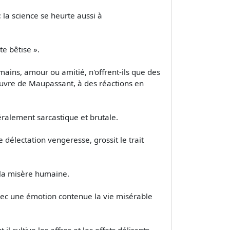
la science se heurte aussi à
te bêtise ».
mains, amour ou amitié, n'offrent-ils que des
euvre de Maupassant, à des réactions en
ralement sarcastique et brutale.
électation vengeresse, grossit le trait
 la misère humaine.
avec une émotion contenue la vie misérable
 cultive les affres et les effets délirants.