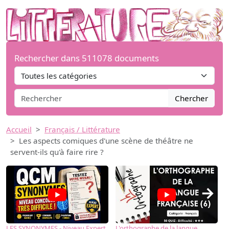
Rechercher dans 511078 documents
Chercher
Accueil
Français / Littérature
Les aspects comiques d'une scène de théâtre ne
servent-ils qu'à faire rire ?
→
LES SYNONYMES - Niveau Expert
L'orthographe de la langue
L