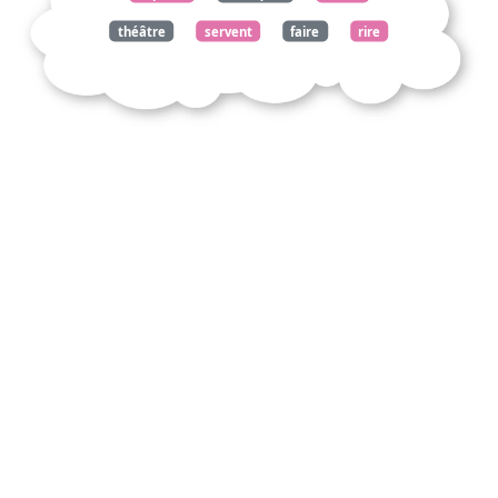
théâtre
servent
faire
rire