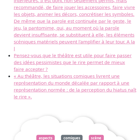
intérieures. Il est donc non seulement permis, mais
recommandé, de faire jouer les accessoires, faire vivre
les objets, animer les décors, concrétiser les symboles.
De même que la parole est continuée par le geste, le
jeu, la pantomime, qui, au moment où la parole
devient insuffisante, se substituent à elle, les éléments
scéniques matériels peuvent l'amplifier à leur tour. A la
l
Pensez-vous que le théâtre est utile pour faire passer
des idées pessimistes que le rire permet de mieux
faire accepter ?
« Au théâtre, les situations comiques livrent une
représentation du monde décalée par rapport à une
représentation normée : de la perception du hiatus naît
le rire ».
aspects
comiques
scène