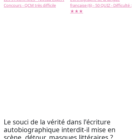
Concours - QCM très difficile
française (6) - 50 QUIZ - Difficulté :
f
★★★
Le souci de la vérité dans l'écriture
autobiographique interdit-il mise en
scène, détour, masques littéraires ?