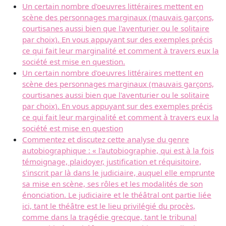
Un certain nombre d'oeuvres littéraires mettent en
scène des personnages marginaux (mauvais garçons,
courtisanes aussi bien que l'aventurier ou le solitaire
par choix). En vous appuyant sur des exemples précis
ce qui fait leur marginalité et comment à travers eux la
société est mise en question.
Un certain nombre d'oeuvres littéraires mettent en
scène des personnages marginaux (mauvais garçons,
courtisanes aussi bien que l'aventurier ou le solitaire
par choix). En vous appuyant sur des exemples précis
ce qui fait leur marginalité et comment à travers eux la
société est mise en question
Commentez et discutez cette analyse du genre
autobiographique : « l'autobiographie, qui est à la fois
témoignage, plaidoyer, justification et réquisitoire,
s'inscrit par là dans le judiciaire, auquel elle emprunte
sa mise en scène, ses rôles et les modalités de son
énonciation. Le judiciaire et le théâtral ont partie liée
ici, tant le théâtre est le lieu privilégié du procès,
comme dans la tragédie grecque, tant le tribunal