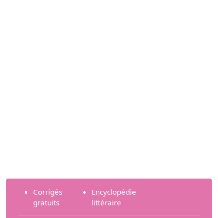
Corrigés
Encyclopédie
gratuits
littéraire