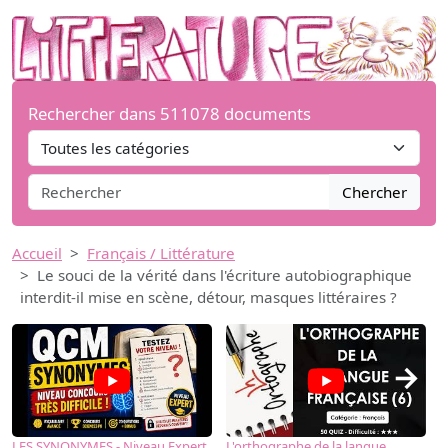
Rechercher dans 511078 documents
Chercher
Accueil
Français / Littérature
Le souci de la vérité dans l'écriture autobiographique
interdit-il mise en scène, détour, masques littéraires ?
→
LES SYNONYMES - Niveau Expert
L'orthographe de la langue
L