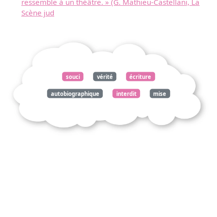
ressemble à un théâtre. » (G. Mathieu-Castellani, La
Scène jud
souci
vérité
écriture
autobiographique
interdit
mise
scène
détour
masques
littéraires