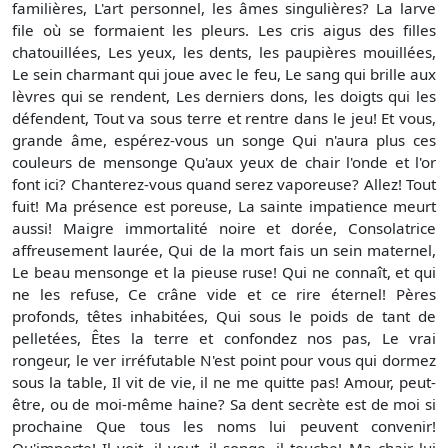
familières, L'art personnel, les âmes singulières? La larve
file où se formaient les pleurs. Les cris aigus des filles
chatouillées, Les yeux, les dents, les paupières mouillées,
Le sein charmant qui joue avec le feu, Le sang qui brille aux
lèvres qui se rendent, Les derniers dons, les doigts qui les
défendent, Tout va sous terre et rentre dans le jeu! Et vous,
grande âme, espérez-vous un songe Qui n'aura plus ces
couleurs de mensonge Qu'aux yeux de chair l'onde et l'or
font ici? Chanterez-vous quand serez vaporeuse? Allez! Tout
fuit! Ma présence est poreuse, La sainte impatience meurt
aussi! Maigre immortalité noire et dorée, Consolatrice
affreusement laurée, Qui de la mort fais un sein maternel,
Le beau mensonge et la pieuse ruse! Qui ne connaît, et qui
ne les refuse, Ce crâne vide et ce rire éternel! Pères
profonds, têtes inhabitées, Qui sous le poids de tant de
pelletées, Êtes la terre et confondez nos pas, Le vrai
rongeur, le ver irréfutable N'est point pour vous qui dormez
sous la table, Il vit de vie, il ne me quitte pas! Amour, peut-
être, ou de moi-même haine? Sa dent secrète est de moi si
prochaine Que tous les noms lui peuvent convenir!
Qu'importe! Il voit, il veut, il songe, il touche! Ma chair lui