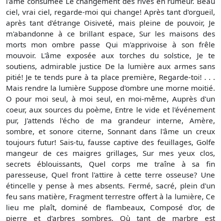
l'âme consumée Le changement des rives en rumeur. Beau
ciel, vrai ciel, regarde-moi qui change! Après tant d'orgueil,
après tant d'étrange Oisiveté, mais pleine de pouvoir, Je
m'abandonne à ce brillant espace, Sur les maisons des
morts mon ombre passe Qui m'apprivoise à son frêle
mouvoir. L'âme exposée aux torches du solstice, Je te
soutiens, admirable justice De la lumière aux armes sans
pitié! Je te tends pure à ta place première, Regarde-toi! . . .
Mais rendre la lumière Suppose d'ombre une morne moitié.
O pour moi seul, à moi seul, en moi-même, Auprès d'un
coeur, aux sources du poème, Entre le vide et l'événement
pur, J'attends l'écho de ma grandeur interne, Amère,
sombre, et sonore citerne, Sonnant dans l'âme un creux
toujours futur! Sais-tu, fausse captive des feuillages, Golfe
mangeur de ces maigres grillages, Sur mes yeux clos,
secrets éblouissants, Quel corps me traîne à sa fin
paresseuse, Quel front l'attire à cette terre osseuse? Une
étincelle y pense à mes absents. Fermé, sacré, plein d'un
feu sans matière, Fragment terrestre offert à la lumière, Ce
lieu me plaît, dominé de flambeaux, Composé d'or, de
pierre et d'arbres sombres, Où tant de marbre est