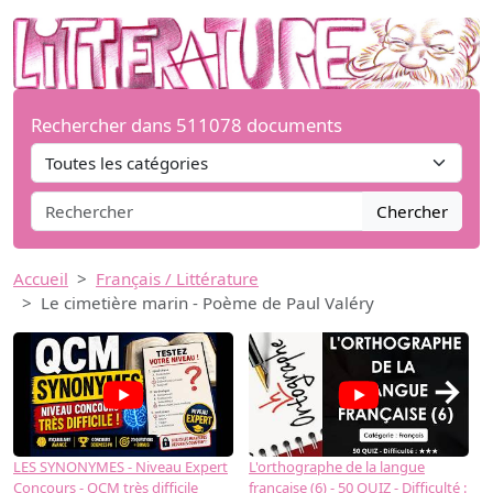
Rechercher dans 511078 documents
Chercher
Accueil
Français / Littérature
Le cimetière marin - Poème de Paul Valéry
→
LES SYNONYMES - Niveau Expert
L'orthographe de la langue
L
Concours - QCM très difficile
française (6) - 50 QUIZ - Difficulté :
f