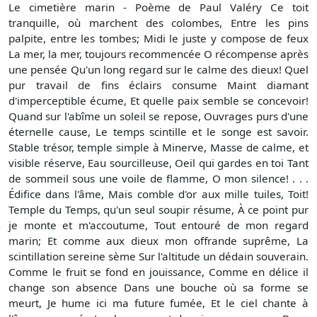
Le cimetière marin - Poème de Paul Valéry Ce toit
tranquille, où marchent des colombes, Entre les pins
palpite, entre les tombes; Midi le juste y compose de feux
La mer, la mer, toujours recommencée O récompense après
une pensée Qu'un long regard sur le calme des dieux! Quel
pur travail de fins éclairs consume Maint diamant
d'imperceptible écume, Et quelle paix semble se concevoir!
Quand sur l'abîme un soleil se repose, Ouvrages purs d'une
éternelle cause, Le temps scintille et le songe est savoir.
Stable trésor, temple simple à Minerve, Masse de calme, et
visible réserve, Eau sourcilleuse, Oeil qui gardes en toi Tant
de sommeil sous une voile de flamme, O mon silence! . . .
Édifice dans l'âme, Mais comble d'or aux mille tuiles, Toit!
Temple du Temps, qu'un seul soupir résume, À ce point pur
je monte et m'accoutume, Tout entouré de mon regard
marin; Et comme aux dieux mon offrande suprême, La
scintillation sereine sème Sur l'altitude un dédain souverain.
Comme le fruit se fond en jouissance, Comme en délice il
change son absence Dans une bouche où sa forme se
meurt, Je hume ici ma future fumée, Et le ciel chante à