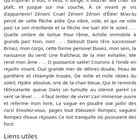
plaît, et jusque sur ma couche, À ce vivant je vis
d'appartenir! Zénon! Cruel Zénon! Zénon d'Êlée! M'as-tu
percé de cette flèche ailée Qui vibre, vole, et qui ne vole
pas! Le son m'enfante et la flèche me tue! Ah! le soleil . . .
Quelle ombre de tortue Pour l'âme, Achille immobile à
grands pas! Non, non! . . . Debout! Dans l'ère successive!
Brisez, mon corps, cette forme pensive! Buvez, mon sein, la
naissance du vent! Une fraîcheur, de la mer exhalée, Me
rend mon âme . . . O puissance salée! Courons à l'onde en
rejaillir vivant. Oui! grande mer de délires douée, Peau de
panthère et chlamyde trouée, De mille et mille idoles du
soleil, Hydre absolue, ivre de ta chair bleue, Qui te remords
l'étincelante queue Dans un tumulte au silence pareil Le
vent se lève! . . . il faut tenter de vivre! L'air immense ouvre
et referme mon livre, La vague en poudre ose jaillir des
rocs! Envolez-vous, pages tout éblouies! Rompez, vagues!
Rompez d'eaux réjouies Ce toit tranquille où picoraient des
focs!
Liens utiles