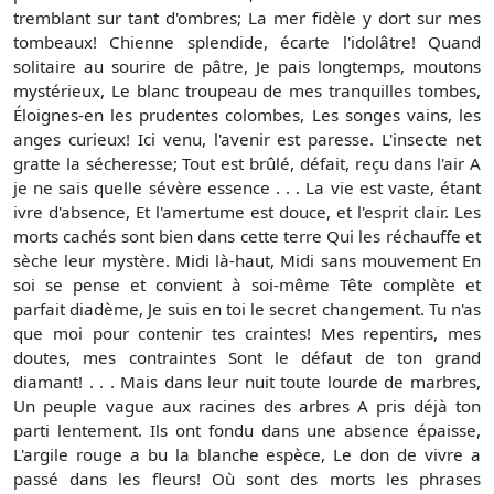
tremblant sur tant d'ombres; La mer fidèle y dort sur mes
tombeaux! Chienne splendide, écarte l'idolâtre! Quand
solitaire au sourire de pâtre, Je pais longtemps, moutons
mystérieux, Le blanc troupeau de mes tranquilles tombes,
Éloignes-en les prudentes colombes, Les songes vains, les
anges curieux! Ici venu, l'avenir est paresse. L'insecte net
gratte la sécheresse; Tout est brûlé, défait, reçu dans l'air A
je ne sais quelle sévère essence . . . La vie est vaste, étant
ivre d'absence, Et l'amertume est douce, et l'esprit clair. Les
morts cachés sont bien dans cette terre Qui les réchauffe et
sèche leur mystère. Midi là-haut, Midi sans mouvement En
soi se pense et convient à soi-même Tête complète et
parfait diadème, Je suis en toi le secret changement. Tu n'as
que moi pour contenir tes craintes! Mes repentirs, mes
doutes, mes contraintes Sont le défaut de ton grand
diamant! . . . Mais dans leur nuit toute lourde de marbres,
Un peuple vague aux racines des arbres A pris déjà ton
parti lentement. Ils ont fondu dans une absence épaisse,
L'argile rouge a bu la blanche espèce, Le don de vivre a
passé dans les fleurs! Où sont des morts les phrases