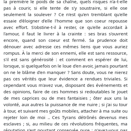
la première le poids de sa chaîne, quels risques n'a-t-elle
pas à courir, si elle tente de s'y soustraire, si elle ose
seulement la soulever ? Ce n'est qu'en tremblant qu'elle
essaie d'éloigner d'elle l'homme que son coeur repousse
avec effort. S'obstine-t-il à rester, ce qu'elle accordait à
l'amour, il faut le livrer à la crainte : ses bras s'ouvrent
encore, quand son coeur est fermé. Sa prudence doit
dénouer avec adresse ces mêmes liens que vous auriez
rompus. À la merci de son ennemi, elle est sans ressource,
s'il est sans générosité : et comment en espérer de lui,
lorsque, si quelquefois on le loue d'en avoir, jamais pourtant
on ne le blâme d'en manquer ? Sans doute, vous ne nierez
pas ces vérités que leur évidence a rendues triviales. Si
cependant vous m'avez vue, disposant des événements et
des opinions, faire de ces hommes si redoutables le jouet
de mes caprices ou de mes fantaisies ; ôter aux uns la
volonté, aux autres la puissance de me nuire ; si j'ai su tour
à tour, et suivant mes goûts mobiles, attacher à ma suite ou
rejeter loin de moi .. Ces Tyrans détrônés devenus mes
esclaves ; si, au milieu de ces révolutions fréquentes, ma
réputation s'est pourtant conservée pure ; n'avez-vous pas