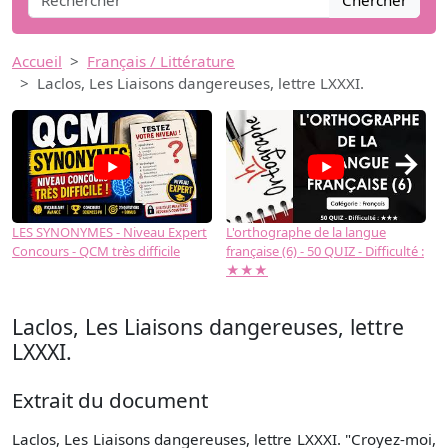
Chercher
Accueil
Français / Littérature
Laclos, Les Liaisons dangereuses, lettre LXXXI.
→
LES SYNONYMES - Niveau Expert
L'orthographe de la langue
L
Concours - QCM très difficile
française (6) - 50 QUIZ - Difficulté :
f
★★★
Laclos, Les Liaisons dangereuses, lettre
LXXXI.
Extrait du document
Laclos, Les Liaisons dangereuses, lettre LXXXI. "Croyez-moi,