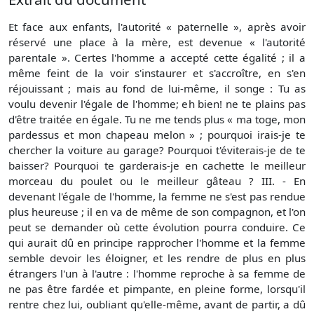
Et face aux enfants, l'autorité « paternelle », après avoir
réservé une place à la mère, est devenue « l'autorité
parentale ». Certes l'homme a accepté cette égalité ; il a
même feint de la voir s'instaurer et s'accroître, en s'en
réjouissant ; mais au fond de lui-même, il songe : Tu as
voulu devenir l'égale de l'homme; eh bien! ne te plains pas
d'être traitée en égale. Tu ne me tends plus « ma toge, mon
pardessus et mon chapeau melon » ; pourquoi irais-je te
chercher la voiture au garage? Pourquoi t'éviterais-je de te
baisser? Pourquoi te garderais-je en cachette le meilleur
morceau du poulet ou le meilleur gâteau ? III. - En
devenant l'égale de l'homme, la femme ne s'est pas rendue
plus heureuse ; il en va de même de son compagnon, et l'on
peut se demander où cette évolution pourra conduire. Ce
qui aurait dû en principe rapprocher l'homme et la femme
semble devoir les éloigner, et les rendre de plus en plus
étrangers l'un à l'autre : l'homme reproche à sa femme de
ne pas être fardée et pimpante, en pleine forme, lorsqu'il
rentre chez lui, oubliant qu'elle-même, avant de partir, a dû