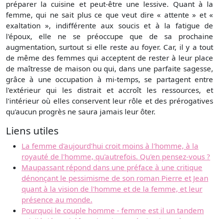
préparer la cuisine et peut-être une lessive. Quant à la
femme, qui ne sait plus ce que veut dire « attente » et «
exaltation », indifférente aux soucis et à la fatigue de
l'époux, elle ne se préoccupe que de sa prochaine
augmentation, surtout si elle reste au foyer. Car, il y a tout
de même des femmes qui acceptent de rester à leur place
de maîtresse de maison ou qui, dans une parfaite sagesse,
grâce à une occupation à mi-temps, se partagent entre
l'extérieur qui les distrait et accroît les ressources, et
l'intérieur où elles conservent leur rôle et des prérogatives
qu'aucun progrès ne saura jamais leur ôter.
Liens utiles
La femme d'aujourd'hui croit moins à l'homme, à la
royauté de l'homme, qu'autrefois. Qu'en pensez-vous ?
Maupassant répond dans une préface à une critique
dénonçant le pessimisme de son roman Pierre et Jean
quant à la vision de l'homme et de la femme, et leur
présence au monde.
Pourquoi le couple homme - femme est il un tandem