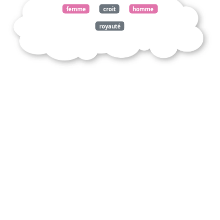
femme
croit
homme
royauté