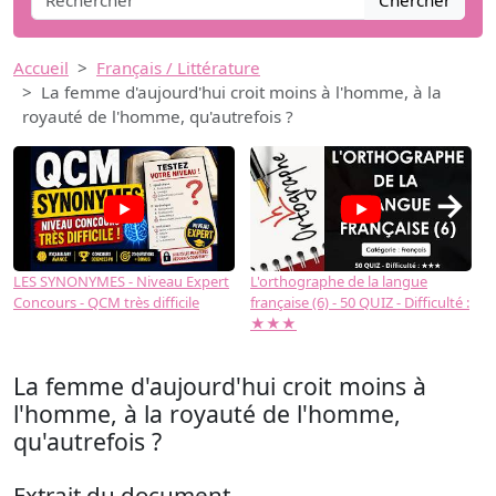
Chercher
Accueil
Français / Littérature
La femme d'aujourd'hui croit moins à l'homme, à la
royauté de l'homme, qu'autrefois ?
→
LES SYNONYMES - Niveau Expert
L'orthographe de la langue
L
Concours - QCM très difficile
française (6) - 50 QUIZ - Difficulté :
f
★★★
La femme d'aujourd'hui croit moins à
l'homme, à la royauté de l'homme,
qu'autrefois ?
Extrait du document