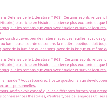
ans Défense de le Littérature (1968): Certains esprits refusent 
 l'Histoire) plus riche en histoire, la science plus excitante et 
corpus, sur les romans que vous avez étudiez et sur vos lecture
u
ie construit avec peu de matière, avec des feuilles, avec des gra
e ou lumineuse, sourde ou sonore, la matière poétique doit toujo
, avec de la lumière ou des sons, avec de la brique ou même de l'
ans Défense de le Littérature (1968) : Certains esprits refusent
 l'Histoire) plus riche en histoire, la science plus excitante et 
corpus, sur les romans que vous avez étudiez et sur vos lecture
rer le monde ? Vous répondrez à cette question en un développe
lectures personnelles.
s mots. Après avoir exposé quelles différentes formes peut pren
s connaissances théâtrales, d'autres types de langages utilisés s