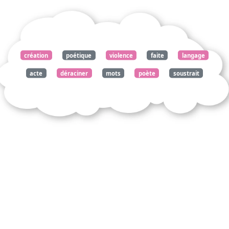
création
poétique
violence
faite
langage
acte
déraciner
mots
poète
soustrait
connexions
emplois
habituels
écrit
contemporain
mexicain
octavio