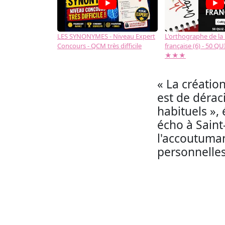
LES SYNONYMES - Niveau Expert
L'orthographe de la
Concours - QCM très difficile
française (6) - 50 QUIZ
★★★
« La créatio
est de dérac
habituels », 
écho à Saint
l'accoutuman
personnelles