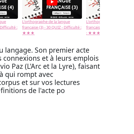
→
ngue
L'orthographe de la langue
L'orthographe de la langue
Difficulté :
française (3) - 30 QUIZ - Difficulté :
française (2) -( 20 QUIZ - Dif
★★★
: ★★★
au langage. Son premier acte
rs connexions et à leurs emplois
o Paz (L'Arc et la Lyre), faisant
-là qui rompt avec
orpus et sur vos lectures
initions de l'acte po