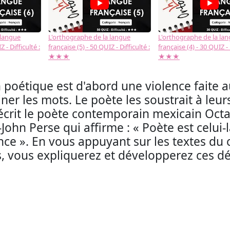
 langue
L'orthographe de la langue
L'orthographe de la la
 - Difficulté :
française (5) - 50 QUIZ - Difficulté :
française (4) - 30 QUIZ - 
★★★
★★★
n poétique est d'abord une violence faite 
iner les mots. Le poète les soustrait à leu
écrit le poète contemporain mexicain Octavi
-John Perse qui affirme : « Poète est celui
ce ». En vous appuyant sur les textes du c
, vous expliquerez et développerez ces déf