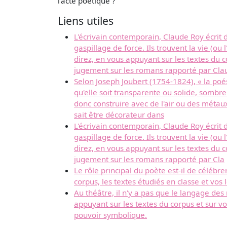
l'acte poetique ?
Liens utiles
L'écrivain contemporain, Claude Roy écrit d
gaspillage de force. Ils trouvent la vie (ou
direz, en vous appuyant sur les textes du 
jugement sur les romans rapporté par Cla
Selon Joseph Joubert (1754-1824), « la poés
qu'elle soit transparente ou solide, sombr
donc construire avec de l'air ou des métaux
sait être décorateur dans
L'écrivain contemporain, Claude Roy écrit d
gaspillage de force. Ils trouvent la vie (ou
direz, en vous appuyant sur les textes du 
jugement sur les romans rapporté par Cla
Le rôle principal du poète est-il de céléb
corpus, les textes étudiés en classe et vos 
Au théâtre, il n'y a pas que le langage de
appuyant sur les textes du corpus et sur vo
pouvoir symbolique.