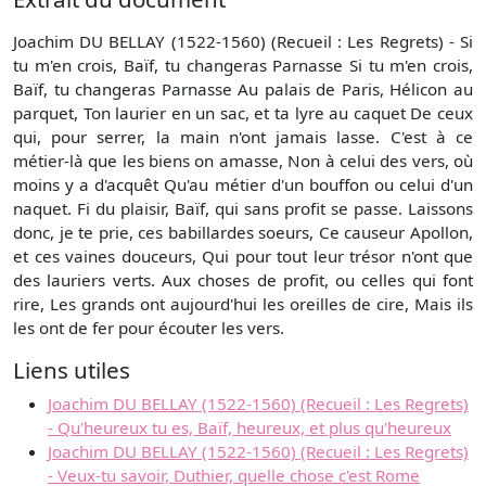
Joachim DU BELLAY (1522-1560) (Recueil : Les Regrets) - Si
tu m'en crois, Baïf, tu changeras Parnasse Si tu m'en crois,
Baïf, tu changeras Parnasse Au palais de Paris, Hélicon au
parquet, Ton laurier en un sac, et ta lyre au caquet De ceux
qui, pour serrer, la main n'ont jamais lasse. C'est à ce
métier-là que les biens on amasse, Non à celui des vers, où
moins y a d'acquêt Qu'au métier d'un bouffon ou celui d'un
naquet. Fi du plaisir, Baïf, qui sans profit se passe. Laissons
donc, je te prie, ces babillardes soeurs, Ce causeur Apollon,
et ces vaines douceurs, Qui pour tout leur trésor n'ont que
des lauriers verts. Aux choses de profit, ou celles qui font
rire, Les grands ont aujourd'hui les oreilles de cire, Mais ils
les ont de fer pour écouter les vers.
Liens utiles
Joachim DU BELLAY (1522-1560) (Recueil : Les Regrets)
- Qu'heureux tu es, Baïf, heureux, et plus qu'heureux
Joachim DU BELLAY (1522-1560) (Recueil : Les Regrets)
- Veux-tu savoir, Duthier, quelle chose c'est Rome