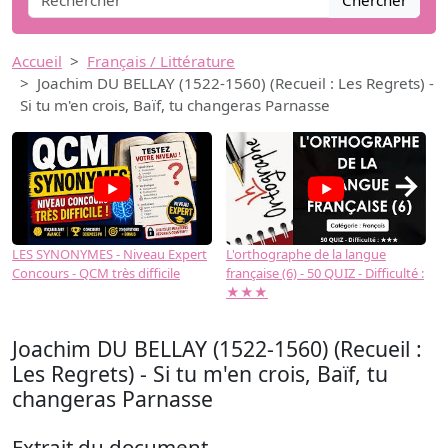
Chercher
Accueil
Français / Littérature
Joachim DU BELLAY (1522-1560) (Recueil : Les Regrets) -
Si tu m'en crois, Baïf, tu changeras Parnasse
→
LES SYNONYMES - Niveau Expert
L'orthographe de la langue
L
Concours - QCM très difficile
française (6) - 50 QUIZ - Difficulté :
f
★★★
Joachim DU BELLAY (1522-1560) (Recueil :
Les Regrets) - Si tu m'en crois, Baïf, tu
changeras Parnasse
Extrait du document