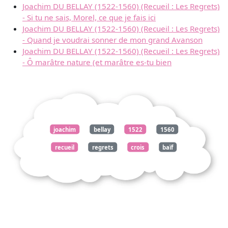
Joachim DU BELLAY (1522-1560) (Recueil : Les Regrets)
- Si tu ne sais, Morel, ce que je fais ici
Joachim DU BELLAY (1522-1560) (Recueil : Les Regrets)
- Quand je voudrai sonner de mon grand Avanson
Joachim DU BELLAY (1522-1560) (Recueil : Les Regrets)
- Ô marâtre nature (et marâtre es-tu bien
joachim
bellay
1522
1560
recueil
regrets
crois
baïf
changeras
parnasse