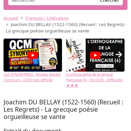
Chercher
Accueil
Français / Littérature
Joachim DU BELLAY (1522-1560) (Recueil : Les Regrets) -
La grecque poésie orgueilleuse se vante
→
LES SYNONYMES - Niveau Expert
L'orthographe de la langue
L
Concours - QCM très difficile
française (6) - 50 QUIZ - Difficulté :
f
★★★
Joachim DU BELLAY (1522-1560) (Recueil :
Les Regrets) - La grecque poésie
orgueilleuse se vante
Extrait du document