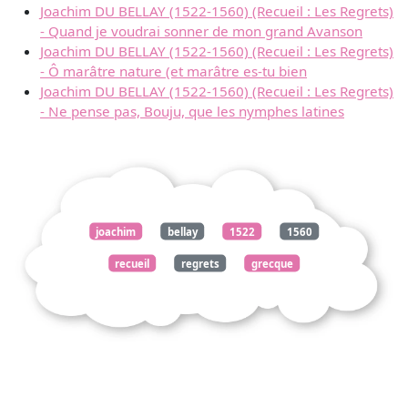
Joachim DU BELLAY (1522-1560) (Recueil : Les Regrets)
- Quand je voudrai sonner de mon grand Avanson
Joachim DU BELLAY (1522-1560) (Recueil : Les Regrets)
- Ô marâtre nature (et marâtre es-tu bien
Joachim DU BELLAY (1522-1560) (Recueil : Les Regrets)
- Ne pense pas, Bouju, que les nymphes latines
joachim
bellay
1522
1560
recueil
regrets
grecque
poésie
orgueilleuse
vante