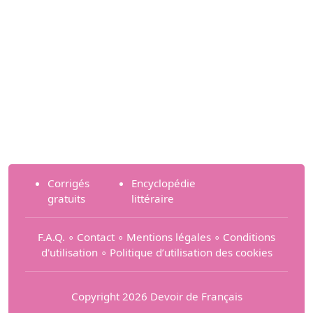
Corrigés
Encyclopédie
gratuits
littéraire
F.A.Q.
∘
Contact
∘
Mentions légales
∘
Conditions
d'utilisation
∘
Politique d’utilisation des cookies
Copyright 2026 Devoir de Français