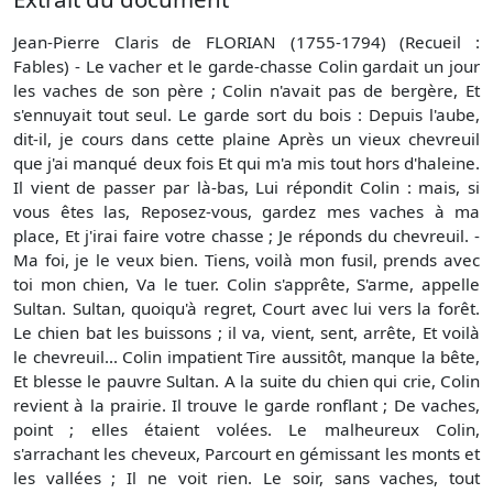
Jean-Pierre Claris de FLORIAN (1755-1794) (Recueil :
Fables) - Le vacher et le garde-chasse Colin gardait un jour
les vaches de son père ; Colin n'avait pas de bergère, Et
s'ennuyait tout seul. Le garde sort du bois : Depuis l'aube,
dit-il, je cours dans cette plaine Après un vieux chevreuil
que j'ai manqué deux fois Et qui m'a mis tout hors d'haleine.
Il vient de passer par là-bas, Lui répondit Colin : mais, si
vous êtes las, Reposez-vous, gardez mes vaches à ma
place, Et j'irai faire votre chasse ; Je réponds du chevreuil. -
Ma foi, je le veux bien. Tiens, voilà mon fusil, prends avec
toi mon chien, Va le tuer. Colin s'apprête, S'arme, appelle
Sultan. Sultan, quoiqu'à regret, Court avec lui vers la forêt.
Le chien bat les buissons ; il va, vient, sent, arrête, Et voilà
le chevreuil... Colin impatient Tire aussitôt, manque la bête,
Et blesse le pauvre Sultan. A la suite du chien qui crie, Colin
revient à la prairie. Il trouve le garde ronflant ; De vaches,
point ; elles étaient volées. Le malheureux Colin,
s'arrachant les cheveux, Parcourt en gémissant les monts et
les vallées ; Il ne voit rien. Le soir, sans vaches, tout