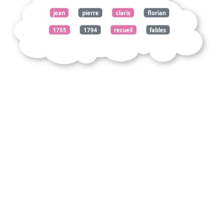
jean
pierre
claris
florian
1755
1794
recueil
fables
vacher
garde
chasse