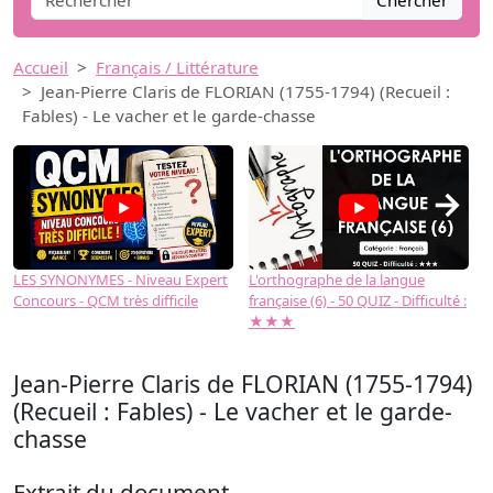
Chercher
Accueil
Français / Littérature
Jean-Pierre Claris de FLORIAN (1755-1794) (Recueil :
Fables) - Le vacher et le garde-chasse
→
LES SYNONYMES - Niveau Expert
L'orthographe de la langue
L
Concours - QCM très difficile
française (6) - 50 QUIZ - Difficulté :
f
★★★
Jean-Pierre Claris de FLORIAN (1755-1794)
(Recueil : Fables) - Le vacher et le garde-
chasse
Extrait du document