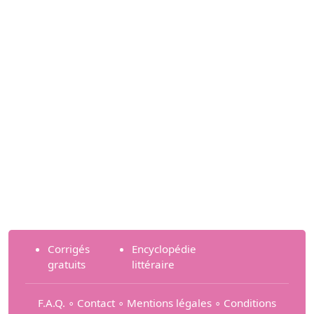
Corrigés
Encyclopédie
gratuits
littéraire
F.A.Q.
∘
Contact
∘
Mentions légales
∘
Conditions