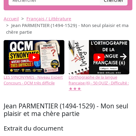
Chercher
Accueil
Français / Littérature
Jean PARMENTIER (1494-1529) - Mon seul plaisir et ma
chère partie
→
LES SYNONYMES - Niveau Expert
L'orthographe de la langue
L
Concours - QCM très difficile
française (6) - 50 QUIZ - Difficulté :
f
★★★
Jean PARMENTIER (1494-1529) - Mon seul
plaisir et ma chère partie
Extrait du document