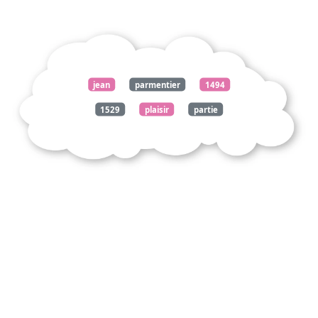
jean
parmentier
1494
1529
plaisir
partie