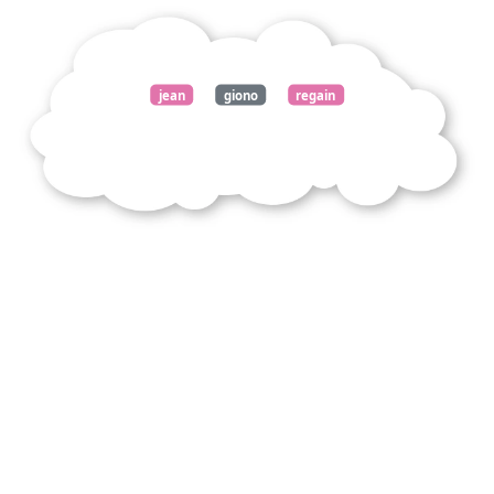
jean
giono
regain