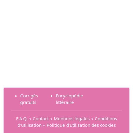
Corrigés
Encyclopédie
gratuits
littéraire
F.A.Q.
∘
Contact
∘
Mentions légales
∘
Conditions
d'utilisation
∘
Politique d’utilisation des cookies