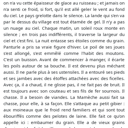
on n'a vu cette épaisseur de glace au ruisseau ; et jamais on
n'a senti ce froid, si fort, qu'il est allé geler le vent au fond
du ciel. Le pays grelotte dans le silence. La lande qui s'en va
par le dessus du village est tout étamée de gel. Il n'y a pas
un nuage au ciel. Chaque matin, un soleil roux monte en
silence ; en trois pas indifférents, il traverse la largeur du
ciel et c'est fini. La nuit entasse ses étoiles comme du grain.
Panturle a pris sa vraie figure d'hiver. Le poil de ses joues
s'est allongé, s'est emmêlé comme l'habit des moutons.
C'est un buisson. Avant de commencer à manger, il écarte
les poils autour de sa bouche. Il est devenu plus méchant
aussi. Il ne parle plus à ses ustensiles. Il a entouré ses pieds
et ses jambes avec des étoffes attachées avec des ficelles.
Avec ça, il a chaud, il ne glisse pas, il ne fait pas de bruit. Il
est toujours avec son couteau et ses fils de fer sournois. Il
chasse. Il a besoin de viandes. La Mamèche aussi fait sa
chasse, pour elle, à sa façon. Elle s'attaque au petit gibier :
aux moineaux que le froid rend familiers et qui sont tout
ébouriffés comme des pelotes de laine. Elle fait ce qu'on
appelle ici : embaumer du grain. Elle a de vieux grains