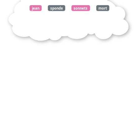
jean
sponde
sonnets
mort