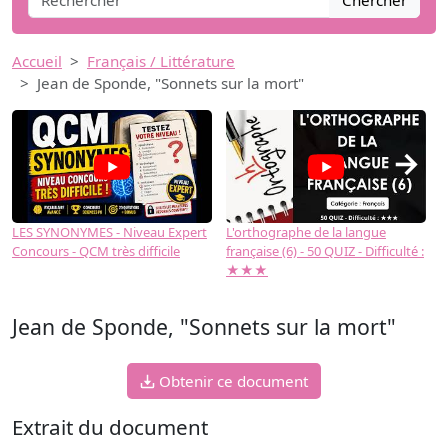
Chercher
Accueil
Français / Littérature
Jean de Sponde, "Sonnets sur la mort"
→
LES SYNONYMES - Niveau Expert
L'orthographe de la langue
L
Concours - QCM très difficile
française (6) - 50 QUIZ - Difficulté :
f
★★★
Jean de Sponde, "Sonnets sur la mort"
Obtenir ce document
Extrait du document