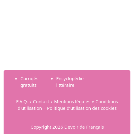
Corrigés
Encyclopédie
gratuits
littéraire
F.A.Q.
∘
Contact
∘
Mentions légales
∘
Conditions
d'utilisation
∘
Politique d’utilisation des cookies
Copyright 2026 Devoir de Français