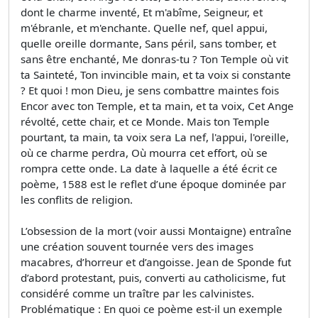
dont le charme inventé, Et m'abîme, Seigneur, et
m'ébranle, et m'enchante. Quelle nef, quel appui,
quelle oreille dormante, Sans péril, sans tomber, et
sans être enchanté, Me donras-tu ? Ton Temple où vit
ta Sainteté, Ton invincible main, et ta voix si constante
? Et quoi ! mon Dieu, je sens combattre maintes fois
Encor avec ton Temple, et ta main, et ta voix, Cet Ange
révolté, cette chair, et ce Monde. Mais ton Temple
pourtant, ta main, ta voix sera La nef, l'appui, l'oreille,
où ce charme perdra, Où mourra cet effort, où se
rompra cette onde. La date à laquelle a été écrit ce
poème, 1588 est le reflet d’une époque dominée par
les conflits de religion.
L’obsession de la mort (voir aussi Montaigne) entraîne
une création souvent tournée vers des images
macabres, d’horreur et d’angoisse. Jean de Sponde fut
d’abord protestant, puis, converti au catholicisme, fut
considéré comme un traître par les calvinistes.
Problématique : En quoi ce poème est-il un exemple