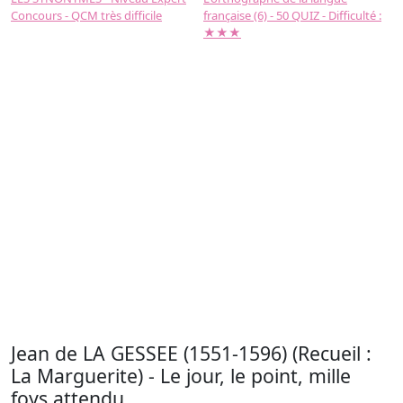
Concours - QCM très difficile
française (6) - 50 QUIZ - Difficulté :
f
★★★
Jean de LA GESSEE (1551-1596) (Recueil :
La Marguerite) - Le jour, le point, mille
foys attendu