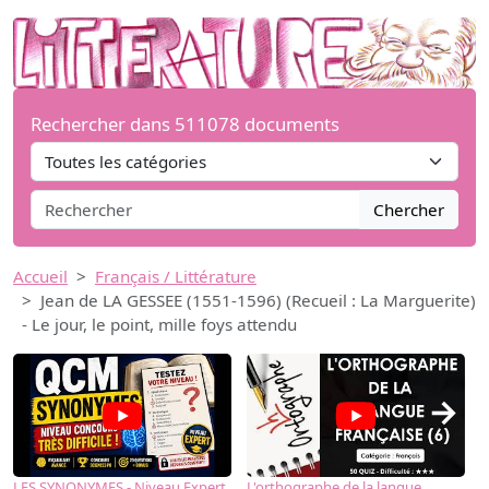
Rechercher dans 511078 documents
Chercher
Accueil
Français / Littérature
Jean de LA GESSEE (1551-1596) (Recueil : La Marguerite)
- Le jour, le point, mille foys attendu
→
LES SYNONYMES - Niveau Expert
L'orthographe de la langue
L