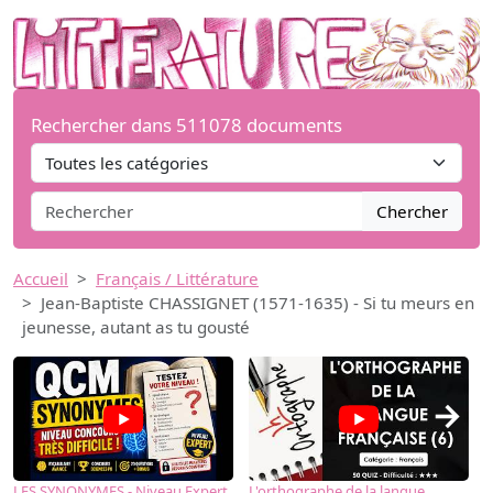
Rechercher dans 511078 documents
Chercher
Accueil
Français / Littérature
Jean-Baptiste CHASSIGNET (1571-1635) - Si tu meurs en
jeunesse, autant as tu gousté
→
LES SYNONYMES - Niveau Expert
L'orthographe de la langue
L