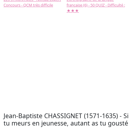
Concours - QCM très difficile
française (6) - 50 QUIZ - Difficulté :
f
★★★
Jean-Baptiste CHASSIGNET (1571-1635) - Si
tu meurs en jeunesse, autant as tu gousté