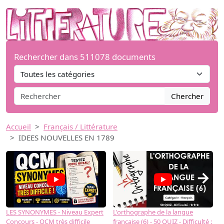
Rechercher dans 511078 documents
Chercher
Accueil
Français / Littérature
IDEES NOUVELLES EN 1789
→
LES SYNONYMES - Niveau Expert
L'orthographe de la langue
L
Concours - QCM très difficile
française (6) - 50 QUIZ - Difficulté :
f