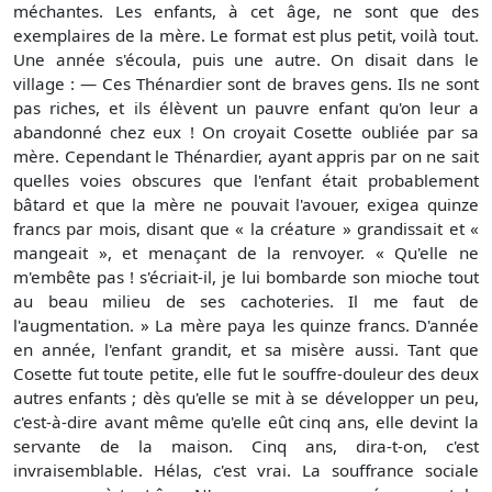
méchantes. Les enfants, à cet âge, ne sont que des
exemplaires de la mère. Le format est plus petit, voilà tout.
Une année s'écoula, puis une autre. On disait dans le
village : — Ces Thénardier sont de braves gens. Ils ne sont
pas riches, et ils élèvent un pauvre enfant qu'on leur a
abandonné chez eux ! On croyait Cosette oubliée par sa
mère. Cependant le Thénardier, ayant appris par on ne sait
quelles voies obscures que l'enfant était probablement
bâtard et que la mère ne pouvait l'avouer, exigea quinze
francs par mois, disant que « la créature » grandissait et «
mangeait », et menaçant de la renvoyer. « Qu'elle ne
m'embête pas ! s'écriait-il, je lui bombarde son mioche tout
au beau milieu de ses cachoteries. Il me faut de
l'augmentation. » La mère paya les quinze francs. D'année
en année, l'enfant grandit, et sa misère aussi. Tant que
Cosette fut toute petite, elle fut le souffre-douleur des deux
autres enfants ; dès qu'elle se mit à se développer un peu,
c'est-à-dire avant même qu'elle eût cinq ans, elle devint la
servante de la maison. Cinq ans, dira-t-on, c'est
invraisemblable. Hélas, c'est vrai. La souffrance sociale