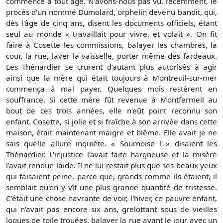
commence à tout âge. N'avons-nous pas vu, récemment, le
procès d'un nommé Dumolard, orphelin devenu bandit, qui,
dès l'âge de cinq ans, disent les documents officiels, étant
seul au monde « travaillait pour vivre, et volait ». On fit
faire à Cosette les commissions, balayer les chambres, la
cour, la rue, laver la vaisselle, porter même des fardeaux.
Les Thénardier se crurent d'autant plus autorisés à agir
ainsi que la mère qui était toujours à Montreuil-sur-mer
commença à mal payer. Quelques mois restèrent en
souffrance. Si cette mère fût revenue à Montfermeil au
bout de ces trois années, elle n'eût point reconnu son
enfant. Cosette, si jolie et si fraîche à son arrivée dans cette
maison, était maintenant maigre et blême. Elle avait je ne
sais quelle allure inquiète. « Sournoise ! » disaient les
Thénardier. L'injustice l'avait faite hargneuse et la misère
l'avait rendue laide. Il ne lui restait plus que ses beaux yeux
qui faisaient peine, parce que, grands comme ils étaient, il
semblait qu'on y vît une plus grande quantité de tristesse.
C'était une chose navrante de voir, l'hiver, ce pauvre enfant,
qui n'avait pas encore six ans, grelottant sous de vieilles
loques de toile trouées, balayer la rue avant le jour avec un