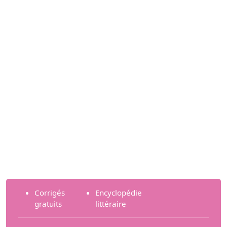
Corrigés
Encyclopédie
gratuits
littéraire