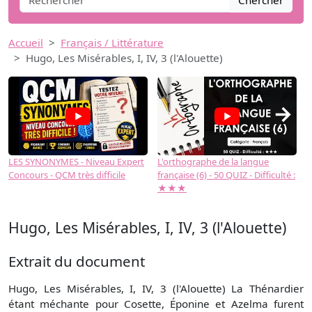
Chercher
Accueil
Français / Littérature
Hugo, Les Misérables, I, IV, 3 (l'Alouette)
→
LES SYNONYMES - Niveau Expert
L'orthographe de la langue
L
Concours - QCM très difficile
française (6) - 50 QUIZ - Difficulté :
f
★★★
Hugo, Les Misérables, I, IV, 3 (l'Alouette)
Extrait du document
Hugo, Les Misérables, I, IV, 3 (l'Alouette) La Thénardier
étant méchante pour Cosette, Éponine et Azelma furent