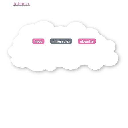
dehors »
hugo
misérables
alouette