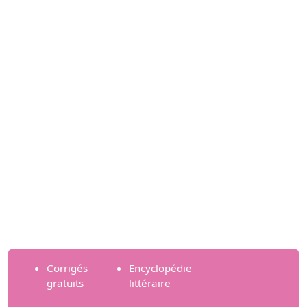
Corrigés
Encyclopédie
gratuits
littéraire