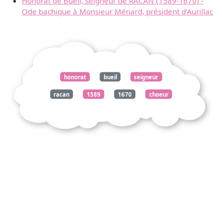
Honorat de Bueil, seigneur de RACAN (1589-1670) -
Ode bachique à Monsieur Ménard, président d'Aurillac
honorat
bueil
seigneur
racan
1589
1670
choeur
jeunes
bergers