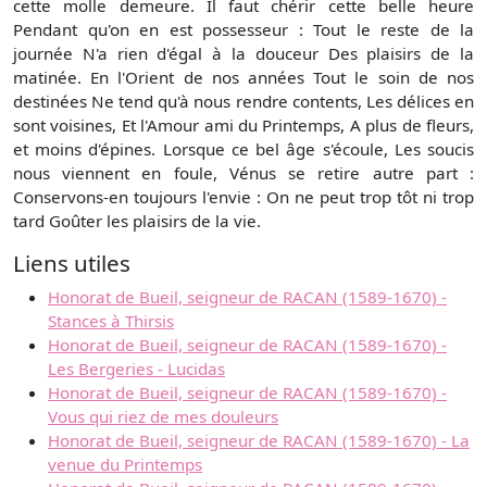
cette molle demeure. Il faut chérir cette belle heure
Pendant qu'on en est possesseur : Tout le reste de la
journée N'a rien d'égal à la douceur Des plaisirs de la
matinée. En l'Orient de nos années Tout le soin de nos
destinées Ne tend qu'à nous rendre contents, Les délices en
sont voisines, Et l'Amour ami du Printemps, A plus de fleurs,
et moins d'épines. Lorsque ce bel âge s'écoule, Les soucis
nous viennent en foule, Vénus se retire autre part :
Conservons-en toujours l'envie : On ne peut trop tôt ni trop
tard Goûter les plaisirs de la vie.
Liens utiles
Honorat de Bueil, seigneur de RACAN (1589-1670) -
Stances à Thirsis
Honorat de Bueil, seigneur de RACAN (1589-1670) -
Les Bergeries - Lucidas
Honorat de Bueil, seigneur de RACAN (1589-1670) -
Vous qui riez de mes douleurs
Honorat de Bueil, seigneur de RACAN (1589-1670) - La
venue du Printemps