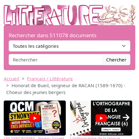
Rechercher dans 511078 documents
Chercher
Accueil
Français / Littérature
Honorat de Bueil, seigneur de RACAN (1589-1670) -
Choeur des jeunes bergers
→
LES SYNONYMES - Niveau Expert
L'orthographe de la langue
L