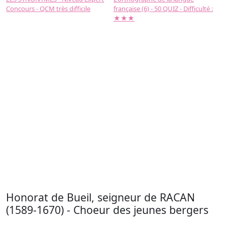
Concours - QCM très difficile
française (6) - 50 QUIZ - Difficulté :
f
★★★
Honorat de Bueil, seigneur de RACAN
(1589-1670) - Choeur des jeunes bergers