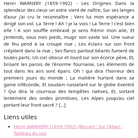
Henri WARNERY (1859-1902) - Les Origines Dans la
splendeur des cieux un astre vient de naître, Sur ses langes
d'azur j'ai cru le reconnaître ; Vers lui mon espérance a
dirigé son vol. La Terre ! Ah ! je la vois ! La Terre ! c'est bien
elle ! A son souffle embrasé je sens frémir mon aile, Et
j'entends, sous mes pieds, mugir son vaste sol. Une sueur
de feu pend à sa croupe nue ; Les éclairs sur son front
crépitent dans la nue ; Ses flancs partout béants fument de
toutes parts. Un ciel obscur et lourd sur son écorce pèse, Et,
brisant les parois de l'énorme fournaise, Les éléments de
tout dans les airs sont épars. Oh ! qui dira l'horreur des
premiers jours du monde ; La matière hurlant dans sa
gaine inféconde, Et soudain ruisselant sur le globe éventré
? Qui dira le courroux des tempêtes natives, Et, sortant
lentement des ondes primitives, Les Alpes jusqu'au ciel
portant leur front sacré ? [...]
Liens utiles
Henri WARNERY (1859-1902) (Recueil : Sur l'Alpe) -
Tableau du soir