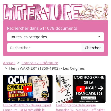
Rechercher dans 511078 documents
Chercher
Accueil
Français / Littérature
Henri WARNERY (1859-1902) - Les Origines
→
LES SYNONYMES - Niveau Expert
L'orthographe de la langue
L
Concours - QCM très difficile
française (6) - 50 QUIZ - Difficulté :
f