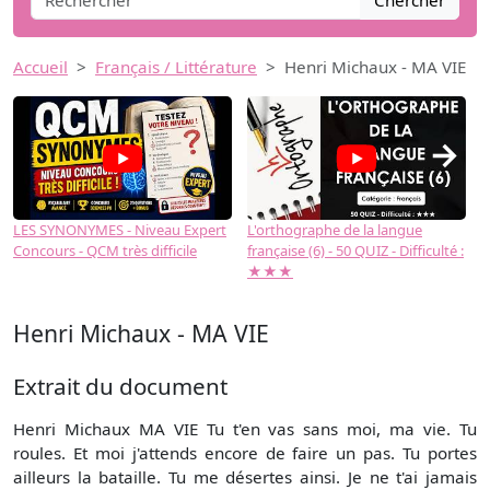
Chercher
Accueil
Français / Littérature
Henri Michaux - MA VIE
→
LES SYNONYMES - Niveau Expert
L'orthographe de la langue
L
Concours - QCM très difficile
française (6) - 50 QUIZ - Difficulté :
f
★★★
Henri Michaux - MA VIE
Extrait du document
Henri Michaux MA VIE Tu t'en vas sans moi, ma vie. Tu
roules. Et moi j'attends encore de faire un pas. Tu portes
ailleurs la bataille. Tu me désertes ainsi. Je ne t'ai jamais