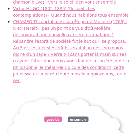
chanson d'Eve) - Vers le soleil s'en vont ensemble
Victor HUGO (1802-1885) (Recueil : Les
contemplations) - Quand nous habitions tous ensemble
CHAMFORT conclut ainsi son Éloge de Molière (1766) :
N'existerait-il pas un point de vue d'où Molière
découvrirait une nouvelle carrière dramatique ?
Répandre l'esprit de société fut le but qu'il se proposa.
Arrêter ses funestes effets serait-il un dessein moins
digne d'un sage ? Verrait-il sans porter la main sur ses
crayons l'abus que nous avons fait de la société et de la
philosophie, le mélange ridicule des conditions, cette
jeunesse qui a perdu toute morale à quinze ans, toute
sen
gavalda
ensemble