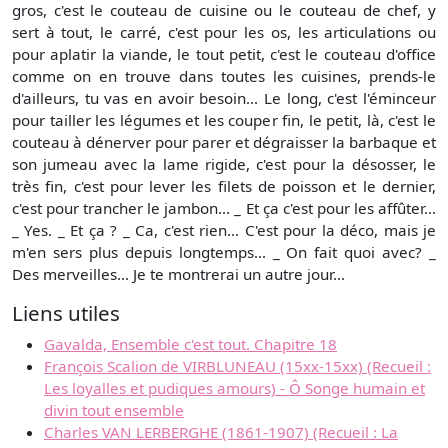
gros, c'est le couteau de cuisine ou le couteau de chef, y
sert à tout, le carré, c'est pour les os, les articulations ou
pour aplatir la viande, le tout petit, c'est le couteau d'office
comme on en trouve dans toutes les cuisines, prends-le
d'ailleurs, tu vas en avoir besoin... Le long, c'est l'éminceur
pour tailler les légumes et les couper fin, le petit, là, c'est le
couteau à dénerver pour parer et dégraisser la barbaque et
son jumeau avec la lame rigide, c'est pour la désosser, le
très fin, c'est pour lever les filets de poisson et le dernier,
c'est pour trancher le jambon... _ Et ça c'est pour les affûter...
_ Yes. _ Et ça ? _ Ca, c'est rien... C'est pour la déco, mais je
m'en sers plus depuis longtemps... _ On fait quoi avec? _
Des merveilles... Je te montrerai un autre jour...
Liens utiles
Gavalda, Ensemble c'est tout. Chapitre 18
François Scalion de VIRBLUNEAU (15xx-15xx) (Recueil :
Les loyalles et pudiques amours) - Ô Songe humain et
divin tout ensemble
Charles VAN LERBERGHE (1861-1907) (Recueil : La