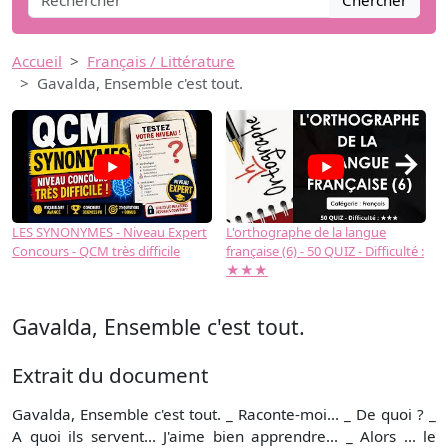
Chercher
Accueil
Français / Littérature
Gavalda, Ensemble c'est tout.
→
LES SYNONYMES - Niveau Expert
L'orthographe de la langue
L
Concours - QCM très difficile
française (6) - 50 QUIZ - Difficulté :
f
★★★
Gavalda, Ensemble c'est tout.
Extrait du document
Gavalda, Ensemble c'est tout. _ Raconte-moi... _ De quoi ? _
A quoi ils servent... J'aime bien apprendre... _ Alors ... le