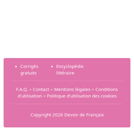
Corrigés
Encyclopédie
gratuits
littéraire
F.A.Q.
∘
Contact
∘
Mentions légales
∘
Conditions
d'utilisation
∘
Politique d’utilisation des cookies
Copyright 2026 Devoir de Français