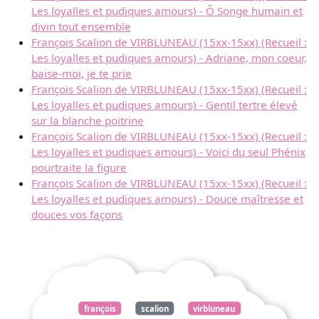
Les loyalles et pudiques amours) - Ô Songe humain et
divin tout ensemble
François Scalion de VIRBLUNEAU (15xx-15xx) (Recueil :
Les loyalles et pudiques amours) - Adriane, mon coeur,
baise-moi, je te prie
François Scalion de VIRBLUNEAU (15xx-15xx) (Recueil :
Les loyalles et pudiques amours) - Gentil tertre élevé
sur la blanche poitrine
François Scalion de VIRBLUNEAU (15xx-15xx) (Recueil :
Les loyalles et pudiques amours) - Voici du seul Phénix
pourtraite la figure
François Scalion de VIRBLUNEAU (15xx-15xx) (Recueil :
Les loyalles et pudiques amours) - Douce maîtresse et
douces vos façons
françois
scalion
virbluneau