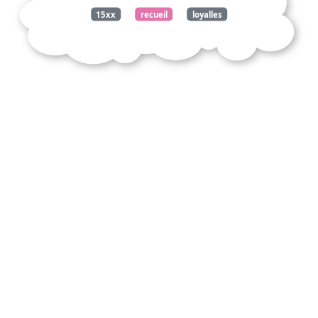
15xx
recueil
loyalles
pudiques
amours
doucette
voix
confortes
âme