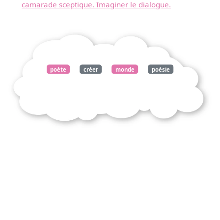
camarade sceptique. Imaginer le dialogue.
poète
créer
monde
poésie