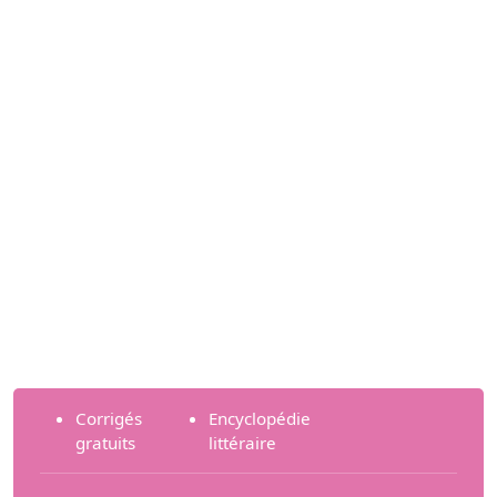
Corrigés
Encyclopédie
gratuits
littéraire