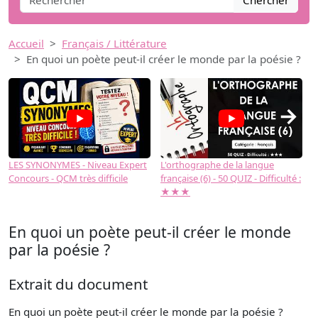
Chercher
Accueil
Français / Littérature
En quoi un poète peut-il créer le monde par la poésie ?
→
LES SYNONYMES - Niveau Expert
L'orthographe de la langue
L
Concours - QCM très difficile
française (6) - 50 QUIZ - Difficulté :
f
★★★
En quoi un poète peut-il créer le monde
par la poésie ?
Extrait du document
En quoi un poète peut-il créer le monde par la poésie ?