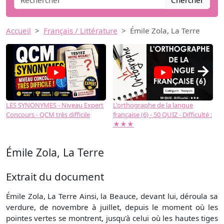
Chercher
Accueil
Français / Littérature
Émile Zola, La Terre
→
LES SYNONYMES - Niveau Expert
L'orthographe de la langue
L
Concours - QCM très difficile
française (6) - 50 QUIZ - Difficulté :
f
★★★
Émile Zola, La Terre
Extrait du document
Émile Zola, La Terre Ainsi, la Beauce, devant lui, déroula sa
verdure, de novembre à juillet, depuis le moment où les
pointes vertes se montrent, jusqu'à celui où les hautes tiges