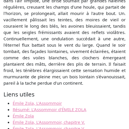
dans l'air limpide, une brise soufflait par grandes haleines
régulières, creusant les champs d'une houle, qui partait de
l'horizon, se prolongeait, allait mourir à l'autre bout. Un.
vacillement pâlissait les teintes, des moires de vieil or
couraient le long des blés, les avoines bleuissaient, tandis
que les seigles frémissants avaient des reflets violâtres.
Continuellement, une ondulation succédait à une autre,
l'éternel flux battait sous le vent du large. Quand le soir
tombait, des façades lointaines, vivement éclairées, étaient
comme des voiles blanches, des clochers émergeant
plantaient des mâts, derrière des plis de terrain. Il faisait
froid, les ténèbres élargissaient cette sensation humide et
murmurante de pleine mer, un bois lointain s'évanouissait,
pareil à la tache perdue d'un continent.
Liens utiles
Émile Zola, L'Assommoir
Résumé: L'Assommoir d'ÉMILE ZOLA
Émile Zola
Émile Zola, L'Assommoir, chapitre V.
Émile Zola, L'Assommoir, chapitre V.