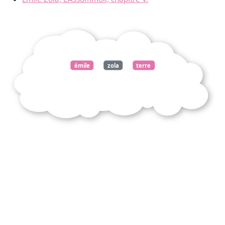
émile
zola
terre