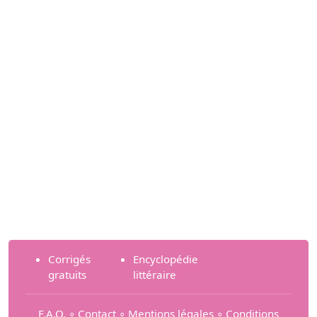
Corrigés
Encyclopédie
gratuits
littéraire
F.A.Q.
∘
Contact
∘
Mentions légales
∘
Conditions