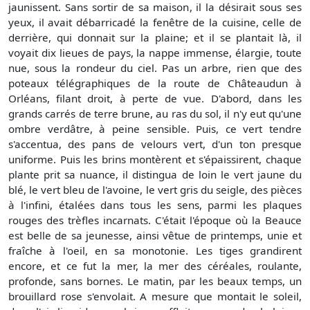
jaunissent. Sans sortir de sa maison, il la désirait sous ses
yeux, il avait débarricadé la fenêtre de la cuisine, celle de
derrière, qui donnait sur la plaine; et il se plantait là, il
voyait dix lieues de pays, la nappe immense, élargie, toute
nue, sous la rondeur du ciel. Pas un arbre, rien que des
poteaux télégraphiques de la route de Châteaudun à
Orléans, filant droit, à perte de vue. D'abord, dans les
grands carrés de terre brune, au ras du sol, il n'y eut qu'une
ombre verdâtre, à peine sensible. Puis, ce vert tendre
s'accentua, des pans de velours vert, d'un ton presque
uniforme. Puis les brins montèrent et s'épaissirent, chaque
plante prit sa nuance, il distingua de loin le vert jaune du
blé, le vert bleu de l'avoine, le vert gris du seigle, des pièces
à l'infini, étalées dans tous les sens, parmi les plaques
rouges des trèfles incarnats. C'était l'époque où la Beauce
est belle de sa jeunesse, ainsi vêtue de printemps, unie et
fraîche à l'oeil, en sa monotonie. Les tiges grandirent
encore, et ce fut la mer, la mer des céréales, roulante,
profonde, sans bornes. Le matin, par les beaux temps, un
brouillard rose s'envolait. A mesure que montait le soleil,