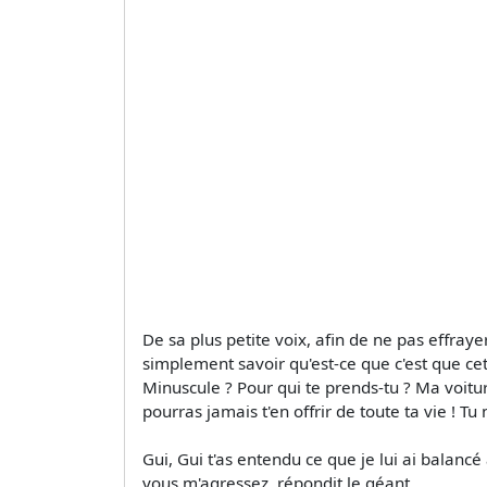
De sa plus petite voix, afin de ne pas effraye
simplement savoir qu'est-ce que c'est que c
Minuscule ? Pour qui te prends-tu ? Ma voiture
pourras jamais t'en offrir de toute ta vie ! T
Gui, Gui t'as entendu ce que je lui ai balancé 
vous m'agressez, répondit le géant.