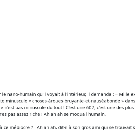
r le nano-humain qu'il voyait à l'intérieur, il demanda : ‒ Mille 
ette minuscule « choses-àroues-bruyante-et-nauséabonde » dans 
 n'est pas minuscule du tout ! C'est une 607, c'est une des plus g
u n'es pas assez riche ! Ah ah ah se moqua l'humain.
à ce médiocre ? ! Ah ah ah, dit-il à son gros ami qui se trouvait 