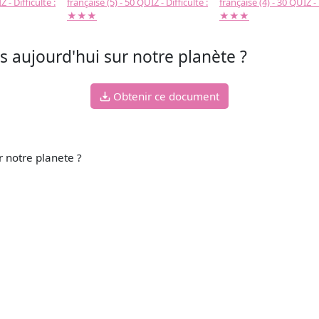
 - Difficulté :
française (5) - 50 QUIZ - Difficulté :
française (4) - 30 QUIZ - 
★★★
★★★
s aujourd'hui sur notre planète ?
Obtenir ce document
r notre planete ?