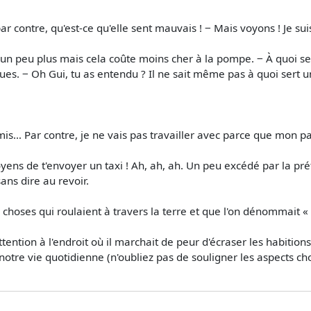
ar contre, qu'est-ce qu'elle sent mauvais ! ‒ Mais voyons ! Je su
re un peu plus mais cela coûte moins cher à la pompe. ‒ À quoi
es. ‒ Oh Gui, tu as entendu ? Il ne sait même pas à quoi sert un
mis… Par contre, je ne vais pas travailler avec parce que mon p
moyens de t'envoyer un taxi ! Ah, ah, ah. Un peu excédé par la pr
ans dire au revoir.
es choses qui roulaient à travers la terre et que l'on dénommait « 
ttention à l'endroit où il marchait de peur d'écraser les habitio
otre vie quotidienne (n'oubliez pas de souligner les aspects cho