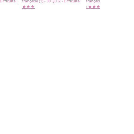
Difficulté :
française (3) - 30 QUIZ - Difficulté :
française (2) -( 20 QUIZ - Dif
★★★
: ★★★