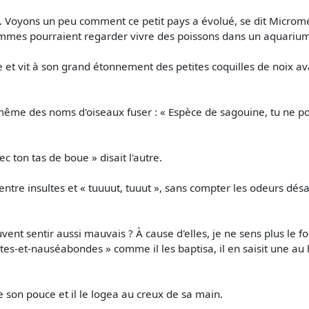
u… Voyons un peu comment ce petit pays a évolué, se dit Micromé
ommes pourraient regarder vivre des poissons dans un aquarium
le et vit à son grand étonnement des petites coquilles de noix av
 même des noms d'oiseaux fuser : « Espèce de sagouine, tu ne po
c ton tas de boue » disait l'autre.
tre insultes et « tuuuut, tuuut », sans compter les odeurs dés
t sentir aussi mauvais ? À cause d'elles, je ne sens plus le foi
s-et-nauséabondes » comme il les baptisa, il en saisit une au 
son pouce et il le logea au creux de sa main.