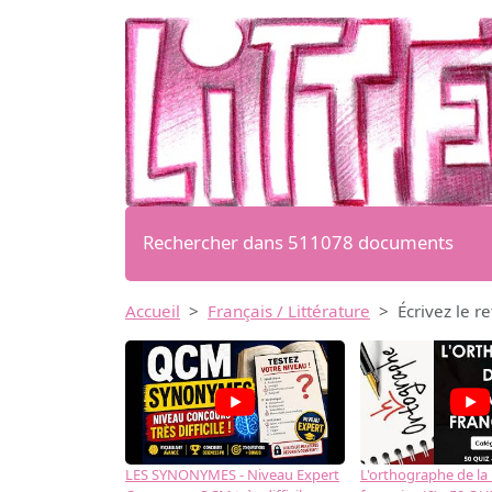
Rechercher dans 511078 documents
Accueil
Français / Littérature
Écrivez le r
LES SYNONYMES - Niveau Expert
L'orthographe de la