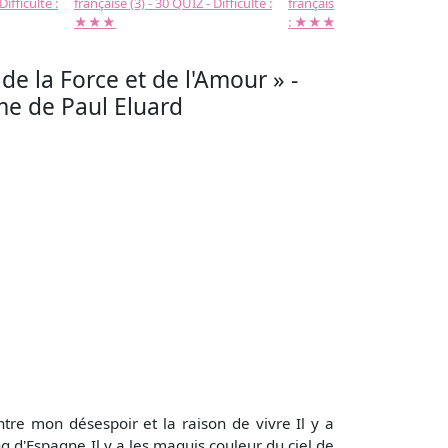
Difficulté :
française (3) - 30 QUIZ - Difficulté :
française (2) -( 20 QUIZ - Dif
★★★
: ★★★
 de la Force et de l'Amour » -
e de Paul Eluard
tre mon désespoir et la raison de vivre Il y a
g d'Espagne Il y a les maquis couleur du ciel de