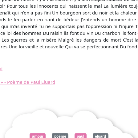
spoir Pour tous les innocents qui haïssent le mal La lumière touj
naît qui n'en a pas fini Un bourgeon sort du noir et la chaleur s
nds le feu parler en riant de tiédeur J'entends un homme dire q
 qui m'as inventé Tu ne supportais pas l'oppression ni l'injure 
douce loi des hommes Du raisin ils font du vin Du charbon ils fon
 Les guerres et la misère Malgré les dangers de mort C'est 
res Une loi vieille et nouvelle Qui va se perfectionnant Du fond
rd
 - Poème de Paul Eluard
amour
poème
paul
eluard