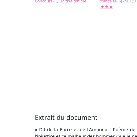
Concours - QCM très difficile
française (6) - 50 QUIZ
★★★
Extrait du document
« Dit de la Force et de l'Amour » - Poème de 
l'injustice et ce malheur des hommes Que je ne 