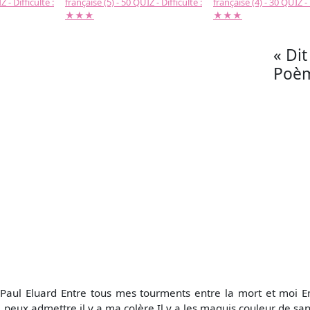
 - Difficulté :
française (5) - 50 QUIZ - Difficulté :
française (4) - 30 QUIZ - 
★★★
★★★
« Dit
Poèm
Paul Eluard Entre tous mes tourments entre la mort et moi En
peux admettre il y a ma colère Il y a les maquis couleur de san