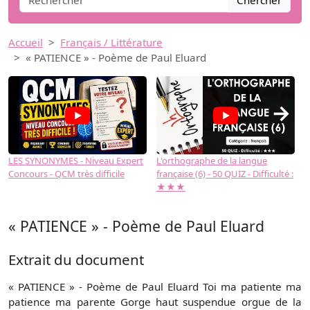
Chercher
Accueil
Français / Littérature
« PATIENCE » - Poème de Paul Eluard
→
LES SYNONYMES - Niveau Expert
L'orthographe de la langue
L
Concours - QCM très difficile
française (6) - 50 QUIZ - Difficulté :
f
★★★
« PATIENCE » - Poème de Paul Eluard
Extrait du document
« PATIENCE » - Poème de Paul Eluard Toi ma patiente ma
patience ma parente Gorge haut suspendue orgue de la