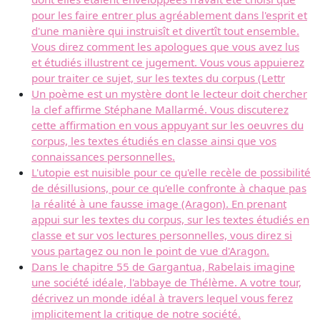
pour les faire entrer plus agréablement dans l'esprit et
d'une manière qui instruisît et divertît tout ensemble.
Vous direz comment les apologues que vous avez lus
et étudiés illustrent ce jugement. Vous vous appuierez
pour traiter ce sujet, sur les textes du corpus (Lettr
Un poème est un mystère dont le lecteur doit chercher
la clef affirme Stéphane Mallarmé. Vous discuterez
cette affirmation en vous appuyant sur les oeuvres du
corpus, les textes étudiés en classe ainsi que vos
connaissances personnelles.
L'utopie est nuisible pour ce qu'elle recèle de possibilité
de désillusions, pour ce qu'elle confronte à chaque pas
la réalité à une fausse image (Aragon). En prenant
appui sur les textes du corpus, sur les textes étudiés en
classe et sur vos lectures personnelles, vous direz si
vous partagez ou non le point de vue d'Aragon.
Dans le chapitre 55 de Gargantua, Rabelais imagine
une société idéale, l'abbaye de Thélème. A votre tour,
décrivez un monde idéal à travers lequel vous ferez
implicitement la critique de notre société.