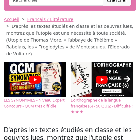
Chercher
Accueil
Français / Littérature
D'après les textes étudiés en classe et les oeuvres lues,
montrez que l'utopie est une nécessité à toute société.
(Utopie de Thomas More, « l'abbaye de Thélème »
Rabelais, les « Troglodytes » de Montesquieu, l'Eldorado
de Voltaire).
→
LES SYNONYMES - Niveau Expert
L'orthographe de la langue
L
Concours - QCM très difficile
française (6) - 50 QUIZ - Difficulté :
f
★★★
D'après les textes étudiés en classe et les
oeuvres lues, montrez que l'utopie est