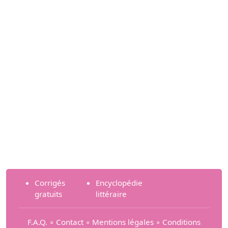
Corrigés
Encyclopédie
gratuits
littéraire
F.A.Q.
∘
Contact
∘
Mentions légales
∘
Conditions