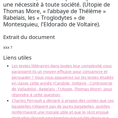
une nécessité à toute société. (Utopie de
Thomas More, « l'abbaye de Thélème »
Rabelais, les « Troglodytes » de
Montesquieu, l'Eldorado de Voltaire).
Extrait du document
xxx ?
Liens utiles
Les textes littéraires dans toutes leur complexité vous
paraissent-ils un moyen efficace pour convaincre et
persuader ? Vous vous appuierez sur les textes étudiés
en classe cette année (Candide, Voltaire ; Controverse
de Valladolid ; Rabelais ; l'Utopie, Thomas More), pour
répondre à cette question.
Charles Perrault a déclaré à propos des contes que ces
bagatelles n'étaient pas de pures bagatelles, qu'elles
renfermaient une morale utile et que le récit enjoué
dont elles étaient enveloppées n'avait été choisi que