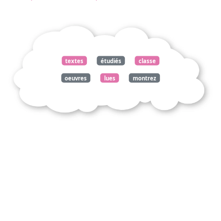
textes
étudiés
classe
oeuvres
lues
montrez
utopie
nécessité
société
thomas
more
abbaye
thélème
rabelais
troglodytes
montesquieu
eldorado