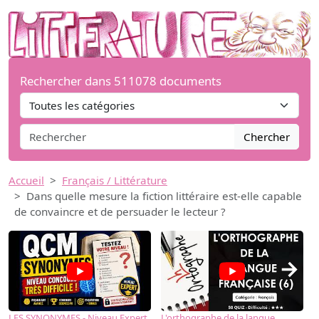
Rechercher dans 511078 documents
Chercher
Accueil
Français / Littérature
Dans quelle mesure la fiction littéraire est-elle capable
de convaincre et de persuader le lecteur ?
→
LES SYNONYMES - Niveau Expert
L'orthographe de la langue
L