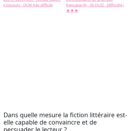
Concours - QCM très difficile
française (6) - 50 QUIZ - Difficulté :
f
★★★
Dans quelle mesure la fiction littéraire est-
elle capable de convaincre et de
persuader le lecteur ?