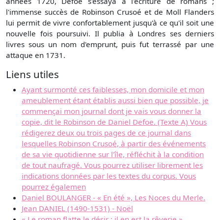
années 1720, Defoe s'essaya à l'écriture de romans ;
l'immense succès de Robinson Crusoé et de Moll Flanders
lui permit de vivre confortablement jusqu'à ce qu'il soit une
nouvelle fois poursuivi. Il publia à Londres ses derniers
livres sous un nom d'emprunt, puis fut terrassé par une
attaque en 1731.
Liens utiles
Ayant surmonté ces faiblesses, mon domicile et mon
ameublement étant établis aussi bien que possible, je
commençai mon journal dont je vais vous donner la
copie, dit le Robinson de Daniel Defoe. (Texte A) Vous
rédigerez deux ou trois pages de ce journal dans
lesquelles Robinson Crusoé, à partir des événements
de sa vie quotidienne sur l'île, réfléchit à la condition
de tout naufragé. Vous pourrez utiliser librement les
indications données par les textes du corpus. Vous
pourrez égalemen
Daniel BOULANGER - « En été », Les Noces du Merle.
Jean DANIEL (1490-1531) - Noël
« Le roman flatte le désir ; il en est la rêverie ».