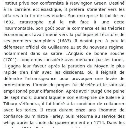
institut privé non conformiste à Newington Green. Destiné
à la carrière ecclésiastique, il préféra s'orienter vers les
affaires à la fin de ses études. Son entreprise fit faillite en
1692, catastrophe qui le mit face à une dette
insurmontable. Son goût pour le commerce et les théories
économiques l'avait mené vers la politique et l'écriture de
ses premiers pamphlets (1683). Il devint peu à peu le
défenseur officiel de Guillaume III et du nouveau régime,
notamment dans sa satire L'Anglais de bonne souche
(1701). Longtemps considéré avec méfiance par les tories,
il gagna leur faveur après la parution du Moyen le plus
rapide d'en finir avec les dissidents, où il feignait de
défendre l'intransigeance pour provoquer une levée de
protestations. L'ironie du propos fut décelée et le satiriste
emprisonné pour diffamation. Après avoir purgé une peine
de sept mois, durant laquelle son entreprise de tuilerie à
Tilbury s'effondra, il fut libéré à la condition de collaborer
avec les tories. Il resta durant onze ans l'homme de
confiance du ministre Harley, puis retourna au service des
whigs après la chute du gouvernement en 1714. Dans les