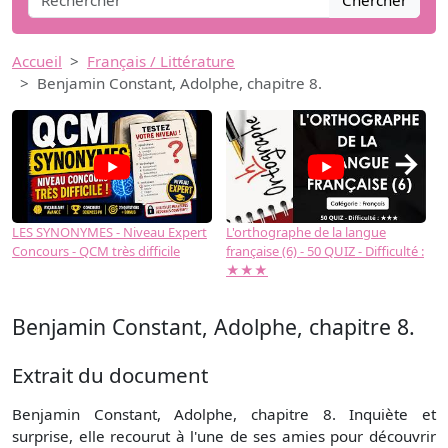
Chercher
Accueil
Français / Littérature
Benjamin Constant, Adolphe, chapitre 8.
→
LES SYNONYMES - Niveau Expert
L'orthographe de la langue
L
Concours - QCM très difficile
française (6) - 50 QUIZ - Difficulté :
f
★★★
Benjamin Constant, Adolphe, chapitre 8.
Extrait du document
Benjamin Constant, Adolphe, chapitre 8. Inquiète et
surprise, elle recourut à l'une de ses amies pour découvrir