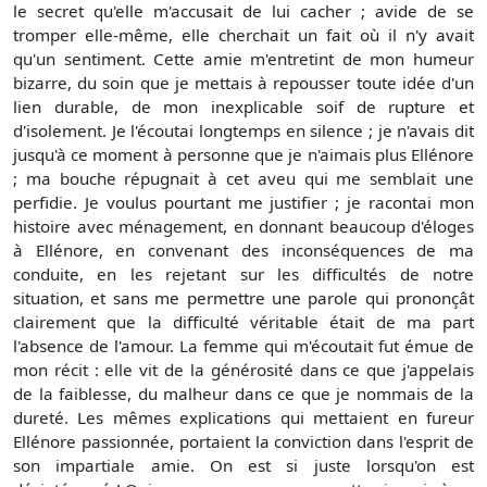
le secret qu'elle m'accusait de lui cacher ; avide de se
tromper elle-même, elle cherchait un fait où il n'y avait
qu'un sentiment. Cette amie m'entretint de mon humeur
bizarre, du soin que je mettais à repousser toute idée d'un
lien durable, de mon inexplicable soif de rupture et
d'isolement. Je l'écoutai longtemps en silence ; je n'avais dit
jusqu'à ce moment à personne que je n'aimais plus Ellénore
; ma bouche répugnait à cet aveu qui me semblait une
perfidie. Je voulus pourtant me justifier ; je racontai mon
histoire avec ménagement, en donnant beaucoup d'éloges
à Ellénore, en convenant des inconséquences de ma
conduite, en les rejetant sur les difficultés de notre
situation, et sans me permettre une parole qui prononçât
clairement que la difficulté véritable était de ma part
l'absence de l'amour. La femme qui m'écoutait fut émue de
mon récit : elle vit de la générosité dans ce que j'appelais
de la faiblesse, du malheur dans ce que je nommais de la
dureté. Les mêmes explications qui mettaient en fureur
Ellénore passionnée, portaient la conviction dans l'esprit de
son impartiale amie. On est si juste lorsqu'on est