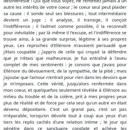
désintéressé ! Qui que vous soyez, ne remettez jamais à un
autre les intérêts de votre coeur ; le coeur seul peut plaider
sa cause : il sonde seul ses blessures ; tout intermédiaire
devient un juge ; il analyse, il transige, il conçoit
l'indifférence ; il l'admet comme possible, il la reconnaît
pour inévitable ; par là même il l'excuse, et l'indifférence se
trouve ainsi, à sa grande surprise, légitime à ses propres
yeux. Les reproches d'Ellénore m'avaient persuadé que
j'étais coupable ; j'appris de celle qui croyait la défendre
que je n'étais que malheureux. Je fus entraîné à l'aveu
complet de mes sentiments : je convins que j'avais pour
Ellénore du dévouement, de la sympathie, de la pitié ; mais
j'ajoutai que l'amour n'entrait pour rien dans les devoirs que
je m'imposais. Cette vérité, jusqu'alors renfermée dans
mon coeur, et quelquefois seulement révélée à Ellénore au
milieu du trouble et de la colère, prit à mes propres yeux
plus de réalité et de force par cela seul qu'un autre en était
devenu dépositaire. C'est un grand pas, c'est un pas
irréparable, lorsqu'on dévoile tout à coup aux yeux d'un
tiers les replis cachés d'une relation intime ; le jour qui
pénètre dans ce sanctuaire constate et achève les