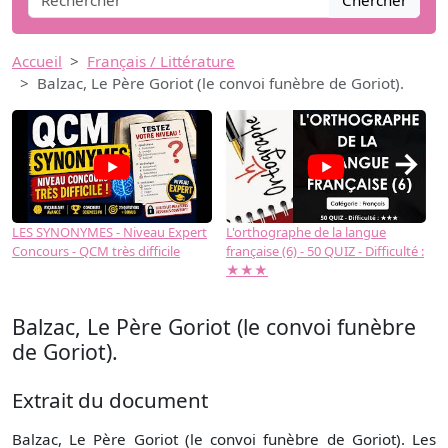
Chercher
Accueil
Français / Littérature
Balzac, Le Père Goriot (le convoi funèbre de Goriot).
→
LES SYNONYMES - Niveau Expert
L'orthographe de la langue
L
Concours - QCM très difficile
française (6) - 50 QUIZ - Difficulté :
f
★★★
Balzac, Le Père Goriot (le convoi funèbre
de Goriot).
Extrait du document
Balzac, Le Père Goriot (le convoi funèbre de Goriot). Les