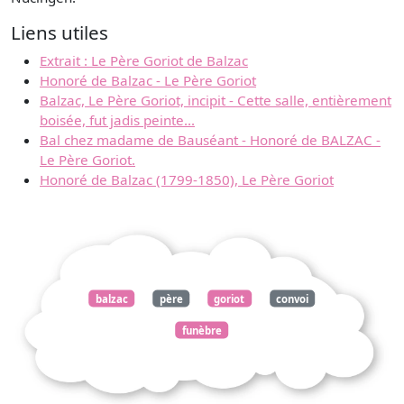
Liens utiles
Extrait : Le Père Goriot de Balzac
Honoré de Balzac - Le Père Goriot
Balzac, Le Père Goriot, incipit - Cette salle, entièrement
boisée, fut jadis peinte...
Bal chez madame de Bauséant - Honoré de BALZAC -
Le Père Goriot.
Honoré de Balzac (1799-1850), Le Père Goriot
balzac
père
goriot
convoi
funèbre