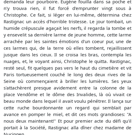
demanda leur pourboire. Eugène fouilla dans sa poche et
n'y trouva rien, il fut forcé d'emprunter vingt sous à
Christophe. Ce fait, si léger en lui-même, détermina chez
Rastignac un accès d'horrible tristesse. Le jour tombait, un
humide crépuscule agaçait les nerfs, il regarda la tombe et
y ensevelit sa dernière larme de jeune homme, cette larme
arrachée par les saintes émotions d'un coeur pur, une de
ces larmes qui, de la terre où elles tombent, rejaillissent
jusque dans les cieux. Il se croisa les bras, contempla les
nuages, et, le voyant ainsi, Christophe le quitta. Rastignac,
resté seul, fit quelques pas vers le haut du cimetière et vit
Paris tortueusement couché le long des deux rives de la
Seine où commençaient à briller les lumières. Ses yeux
s'attachèrent presque avidement entre la colonne de la
place Vendôme et le dôme des Invalides, là où vivait ce
beau monde dans lequel il avait voulu pénétrer. Il lança sur
cette ruche bourdonnante un regard qui semblait par
avance en pomper le miel, et dit ces mots grandioses: "A
nous deux maintenant!" Et pour premier acte du défi qu'il
portait à la Société, Rastignac alla dîner chez madame de
Nucingen.