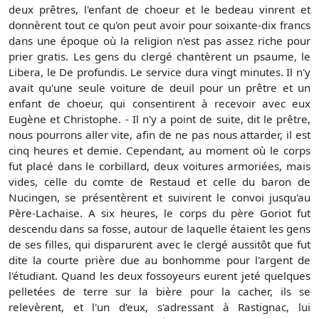
deux prêtres, l'enfant de choeur et le bedeau vinrent et
donnèrent tout ce qu'on peut avoir pour soixante-dix francs
dans une époque où la religion n'est pas assez riche pour
prier gratis. Les gens du clergé chantèrent un psaume, le
Libera, le De profundis. Le service dura vingt minutes. Il n'y
avait qu'une seule voiture de deuil pour un prêtre et un
enfant de choeur, qui consentirent à recevoir avec eux
Eugène et Christophe. - Il n'y a point de suite, dit le prêtre,
nous pourrons aller vite, afin de ne pas nous attarder, il est
cinq heures et demie. Cependant, au moment où le corps
fut placé dans le corbillard, deux voitures armoriées, mais
vides, celle du comte de Restaud et celle du baron de
Nucingen, se présentèrent et suivirent le convoi jusqu'au
Père-Lachaise. A six heures, le corps du père Goriot fut
descendu dans sa fosse, autour de laquelle étaient les gens
de ses filles, qui disparurent avec le clergé aussitôt que fut
dite la courte prière due au bonhomme pour l'argent de
l'étudiant. Quand les deux fossoyeurs eurent jeté quelques
pelletées de terre sur la bière pour la cacher, ils se
relevèrent, et l'un d'eux, s'adressant à Rastignac, lui