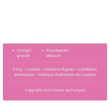
Corrigés
Encyclopédie
gratuits
littéraire
F.A.Q.
∘
Contact
∘
Mentions légales
∘
Conditions
d'utilisation
∘
Politique d’utilisation des cookies
Copyright 2026 Devoir de Français