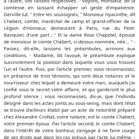
à l'autre, vos raisons respectives. - Voyons, monsieur, dit la
comtesse en laissant échapper un geste d'impatience.
Derville lut. " Entre les soussignés, " Monsieur Hyacinthe, dit
Chabert, comte, maréchal de camp et grand-officier de la
Légion d'Honneur, demeurant à Paris, rue du Petit-
Banquier, d'une part ; " Et la dame Rose Chapotel, épouse
de monsieur le comte Chabert, ci-dessus nommée, née... " -
Passez, dit-elle, laissons les préambules, arrivons aux
conditions. - Madame, dit l'avoué, le préambule explique
succinctement la position dans laquelle vous vous trouvez
l'un et l'autre. Puis, par l'article premier, vous reconnaissez,
en présence de trois témoins, qui sont deux notaires et le
nourrisseur chez lequel a demeuré votre mari, auxquels j'ai
confié sous le secret votre affaire, et qui garderont le plus
profond silence ; vous reconnaissez, dis-je, que l'individu
désigné dans les actes joints au sous-seing, mais dont l'état
se trouve d'ailleurs établi par un acte de notoriété préparé
chez Alexandre Crottat, votre notaire, est le comte Chabert,
votre premier époux. Par l'article second, le comte Chabert,
dans l'intérêt de votre bonheur, s'engage à ne faire usage
de ses droits que dans les cas prévus par l'acte lui-même. -