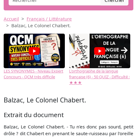
Chercher
Accueil
Français / Littérature
Balzac, Le Colonel Chabert.
→
LES SYNONYMES - Niveau Expert
L'orthographe de la langue
L
Concours - QCM très difficile
française (6) - 50 QUIZ - Difficulté :
f
★★★
Balzac, Le Colonel Chabert.
Extrait du document
Balzac, Le Colonel Chabert. - Tu n'es donc pas sourd, petit
drôle ? dit Chabert en prenant le saute-ruisseau par l'oreille