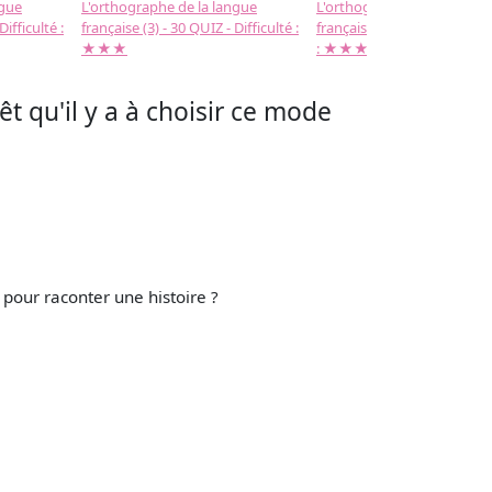
ngue
L'orthographe de la langue
L'orthographe de la langue
Difficulté :
française (3) - 30 QUIZ - Difficulté :
française (2) -( 20 QUIZ - Dif
★★★
: ★★★
êt qu'il y a à choisir ce mode
e pour raconter une histoire ?