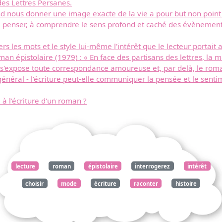
des Lettres Persanes.
d nous donner une image exacte de la vie a pour but non point
Télécharger
à penser, à comprendre le sens profond et caché des évènements.
 les mots et le style lui-même l'intérêt que le lecteur portait
gratuitement ce
man épistolaire (1979) : « En face des partisans des lettres, la m
 s'expose toute correspondance amoureuse et, par delà, le roma
document
éral - l'écriture peut-elle communiquer la pensée et le sentime
 à l'écriture d'un roman ?
lecture
roman
épistolaire
interrogerez
intérêt
choisir
mode
écriture
raconter
histoire