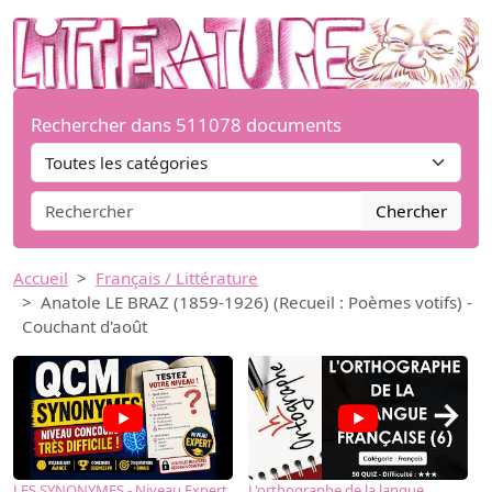
Rechercher dans 511078 documents
Chercher
Accueil
Français / Littérature
Anatole LE BRAZ (1859-1926) (Recueil : Poèmes votifs) -
Couchant d'août
→
LES SYNONYMES - Niveau Expert
L'orthographe de la langue
L