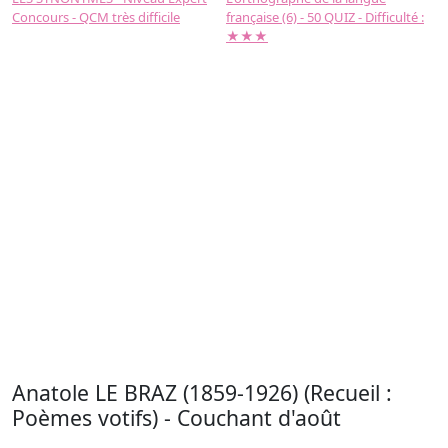
Concours - QCM très difficile
française (6) - 50 QUIZ - Difficulté :
f
★★★
Anatole LE BRAZ (1859-1926) (Recueil :
Poèmes votifs) - Couchant d'août